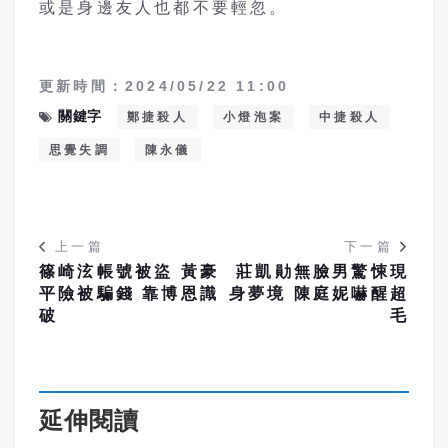
或是身邊友人也都不要輕忽。
更新時間：2024/05/22 11:00
關鍵字
鄭捷殺人
小燈泡案
中捷殺人
思覺失調
陳永儀
上一篇
下一篇
篠崎泫帳號被盜 黃豪
莊凱勛無臉男驚悚現
平險被騙錢 靠博恩識
身夢境 陳庭妮嚇醒超
破
毛
延伸閱讀