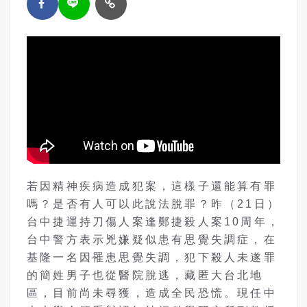
若因精神疾病造成犯案，這樣子還能算有罪
嗎？是否有人可以此說法脫罪？昨（21日）
台中捷運持刀傷人案逢鄭捷殺人案10周年，
台中警方表示兇嫌疑似患有思覺失調症，在
基隆一名因罹患思覺失調，犯下殺人未遂罪
的簡姓男子也從醫院脫逃，藏匿大台北地
區，目前尚未尋獲，造成全民恐慌。現任中