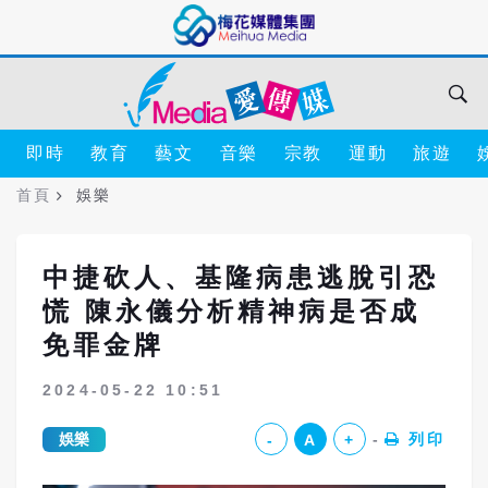
即時
教育
藝文
音樂
宗教
運動
旅遊
首頁
娛樂
中捷砍人、基隆病患逃脫引恐
慌 陳永儀分析精神病是否成
免罪金牌
2024-05-22 10:51
娛樂
列印
-
A
+