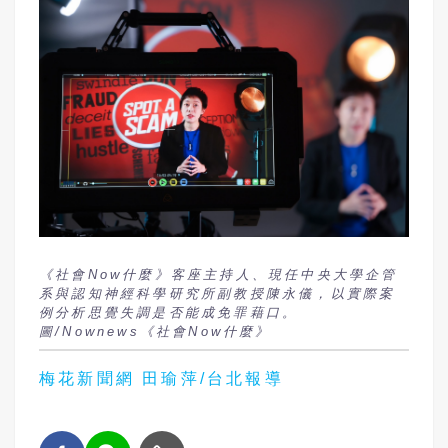
《社會Now什麼》客座主持人、現任中央大學企管
系與認知神經科學研究所副教授陳永儀，以實際案
例分析思覺失調是否能成免罪藉口。
圖/Nownews《社會Now什麼》
梅花新聞網 田瑜萍/台北報導