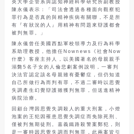
央大學企管系與認知神經科學研究所副教授
陳永儀表示：「司法會透過各種面向觀察犯
罪行為是否真的與精神疾病有關聯，不是所
有『有狀況的人』用精神有問題來辯護都會
被判無罪。」
陳永儀曾任美國西點軍校領導力及行為科學
系助理教授，他擔任Nownews《社會Now
什麼》客座主持人，以美國著名的母親親手
溺斃5名子女的人倫悲劇案例說明，一審判
決法官認定該名母親雖有憂鬱症，但仍知道
自己所做行為而判有罪，不過二審時以思覺
失調產生幻覺辯護雖獲判無罪，但送進精神
病院治療。
回顧台灣因思覺失調殺人的重大刑案，小燈
泡案的王犯因罹患思覺失調症而免除死刑、
僅被判無期徒刑。嘉義鐵路殺警案鄭犯，則
是一審時因思覺失調而判無罪，此兩案皆引