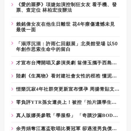
《愛的噩夢》項婕如演控制狂女友
看手機、發
票、查定位
林柏宏沒辦法
賴銘偉女友在他生日離世
花
4
年療傷遺憾未見
最後一面
「溺浮沉洄：許雨仁回顧展」北美館登場
以
50
年創作思索生命中的留白
才宣布台灣開唱又參演美劇 翁倩玉攜手西島秀俊挑戰AI題材
陸劇《生萬物》看封建社會女性的桎梏 懂泥地裡開花的不易
愷樂沉寂4年社群突更新宣布懷孕 周揚青貼文洩近況
零負評YTR孫女遭炎上！被控「拍片讓學生請客」...她怒還原真相
真人版娜美參戰「學服祭」 「奇蹟沙漏BODY」辻莉莉莎細腰57公分
余秀娟奪江蕙盃歌唱比賽冠軍 卻遇渣男負債千萬