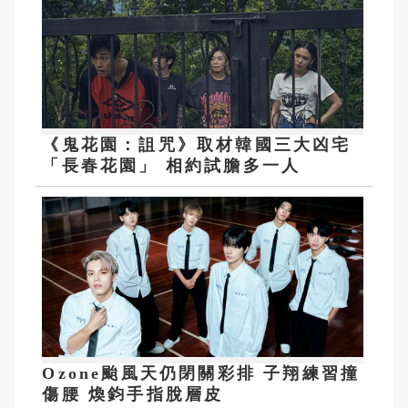
《鬼花園：詛咒》取材韓國三大凶宅
「長春花園」 相約試膽多一人
Ozone颱風天仍閉關彩排 子翔練習撞
傷腰 煥鈞手指脫層皮