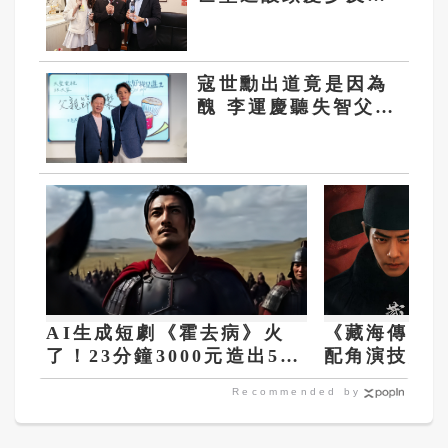
「至少比院長多」
寇世勳出道竟是因為
醜 李運慶聽失智父講
戀愛史唯一不忘老婆
AI生成短劇《霍去病》火
《藏海傳》掀
了！23分鐘3000元造出5億
配角演技爆發
點閱奇蹟
一
Recommended by