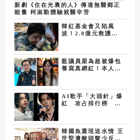
新劇《住在光裏的人》傳達無醫鄉正
能量 柯淑勤體驗就醫辛苦
韓紅基金會又陷風
波！2.8億元救護車
採購遭質疑 六年
「侵吞善款」傳聞再
起
藍議員梁為超被爆包
養寫真網紅！本人澄
清：只是認識的關係
AI歌手「大頭針」爆
紅 攻占排行榜 網
友問：音樂人怎麼
活？
韓國魚重現送水情 王
世堅遭酸頭髮少反擊