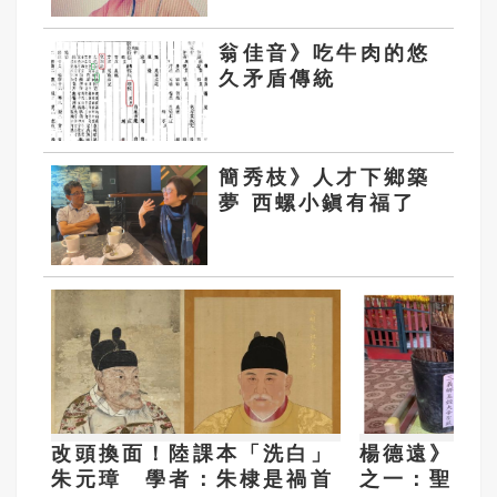
翁佳音》吃牛肉的悠
久矛盾傳統
簡秀枝》人才下鄉築
夢 西螺小鎭有福了
改頭換面！陸課本「洗白」
楊德遠》三
朱元璋 學者：朱棣是禍首
之一：聖籤