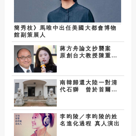
簡秀枝》馬唯中出任美國大都會博物
館副策展人
蔣方舟論文抄襲案
原創台大教授陳重
仁：學術共同體須建
立於誠信之上
南韓歸還大陸一對清
代石獅 曾於首爾美
術館陳列87年
李昀陵／李昀陵的姓
名進化過程 真人演出