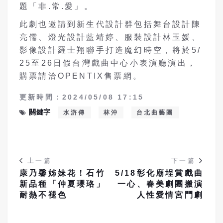
題「非.常.愛」。
此劇也邀請到新生代設計群包括舞台設計陳
亮儒、燈光設計藍靖婷、服裝設計林玉媛、
影像設計羅士翔聯手打造魔幻時空，將於5/
25至26日假台灣戲曲中心小表演廳演出，
購票請洽OPENTIX售票網。
更新時間：2024/05/08 17:15
關鍵字
水滸傳
林沖
台北曲藝團
上一篇
下一篇
康乃馨姊妹花！石竹
5/18彰化廟埕賞戲曲
新品種「仲夏瓔珞」
一心、春美劇團搬演
耐熱不褪色
人性愛情宮鬥劇