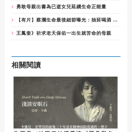
勇敢母親出書為已逝女兒延續生命正能量
【有片】蔡瀾生命最後細節曝光：抽菸喝酒 散盡億萬家產 只留一塊茶餅
王鳳奎》祈求老天保佑一出生就苦命的母親
相關閱讀