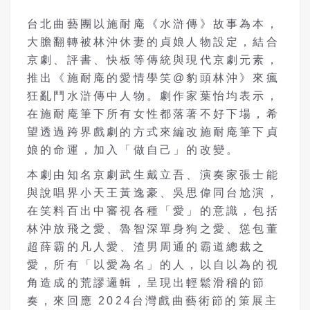
台北曲藝團以施耐庵《水滸傳》故事為本，
大膽翻轉被林沖休妻的貞娘人物設定，結合
京劇、評書、快板等傳統與現代京劇元素，
推出《施耐庵的愛情學笑@豹頭林沖》來瘋
狂亂鬥水滸傳中人物。劇作家葉怡均表示，
在施耐庵筆下所有女性都落著不好下場，希
望透過跨界戲劇的方式來編改施耐庵筆下貞
娘的命運，加入「做自己」的改變。
本劇由知名京劇武生戴立吾、演奏家張士能
與說唱界小天王黃逸豪、吳思偉同台尬演，
在笑料百出中審視各種「愛」的意識，包括
林沖放飛之愛、魯智深單身狗之愛、慫包董
超薛霸的凡人愛、渣男周通的霸道總裁之
愛，所有「以愛為名」的人，以自以為的視
角造成的荒謬邏輯，呈現出輕鬆滑稽的節
奏，來回應 2024台灣戲曲藝術節的策展主