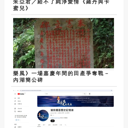
朱亞君／給不了純淨愛情《羅丹與卡
蜜兒》
樂風》一場嘉慶年間的田產爭奪戰－
內湖簡公碑