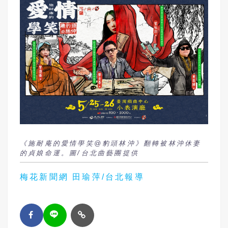
《施耐庵的愛情學笑@豹頭林沖》翻轉被林沖休妻
的貞娘命運。圖/台北曲藝團提供
梅花新聞網 田瑜萍/台北報導