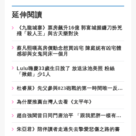
延伸閱讀
《九龍城寨》票房飆升
16
億
郭富城握鐮刀扮兇
殘「殺人王」與古天樂對決
蔡凡熙嘆高房價動念想買凶宅
陳庭妮有凶宅體
感卻與女鬼同床一個月
Lulu
嗨慶
33
歲生日脫了
放送泳池美照
粉絲
「揪錯」少
1
人
杜睿展》先父參與823砲戰的第一時間唯一反擊！
為什麼推薦台灣人去看《太平年》
趙自強聞昔日同門唐治平 「跟我肥胖一樣有問題」
朱亞君》陪伴讀者走過失去摯愛悲傷之路的書