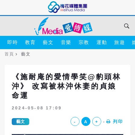
即時
教育
藝文
音樂
宗教
運動
旅遊
首頁
藝文
《施耐庵的愛情學笑@豹頭林
沖》 改寫被林沖休妻的貞娘
命運
2024-05-08 17:09
藝文
列印
-
A
+