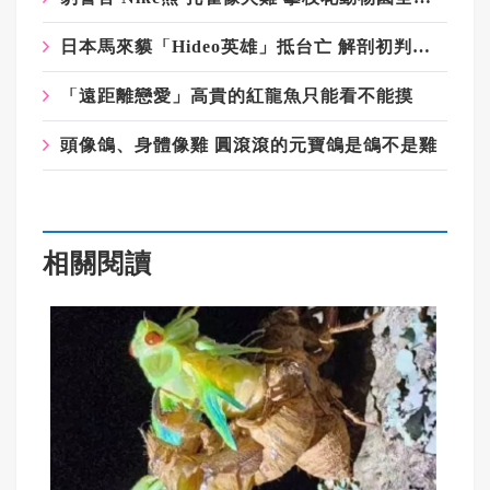
日本馬來貘「Hideo英雄」抵台亡 解剖初判為熱死
「遠距離戀愛」高貴的紅龍魚只能看不能摸
頭像鴿、身體像雞 圓滾滾的元寶鴿是鴿不是雞
相關閱讀