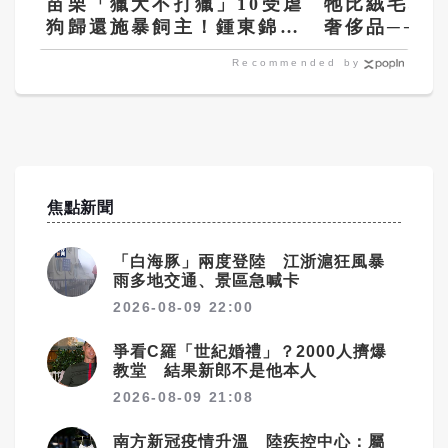
苗栗「獵犬不打獵」10受虐
牠比絨毛玩具
狗歸還施暴飼主！鍾東錦：
奢侈品──寵
沒入他會興訟
Recommended by
焦點新聞
「白海豚」兩度登陸 江浙滬狂風暴
雨多地交通、景區急喊卡
2026-08-09 22:00
爭看C羅「世紀婚禮」？2000人擠爆
教堂 結果新郎不是他本人
2026-08-09 21:08
南方新冠疫情升溫 陸疾控中心：屬