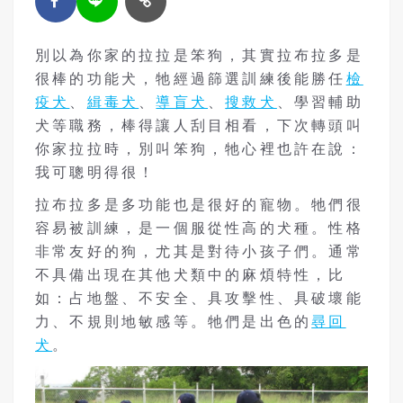
別以為你家的拉拉是笨狗，其實拉布拉多是
很棒的功能犬，牠經過篩選訓練後能勝任
檢
疫犬
、
緝毒犬
、
導盲犬
、
搜救犬
、學習輔助
犬等職務，棒得讓人刮目相看，下次轉頭叫
你家拉拉時，別叫笨狗，牠心裡也許在說：
我可聰明得很！
拉布拉多是多功能也是很好的寵物。牠們很
容易被訓練，是一個服從性高的犬種。性格
非常友好的狗，尤其是對待小孩子們。通常
不具備出現在其他犬類中的麻煩特性，比
如：占地盤、不安全、具攻擊性、具破壞能
力、不規則地敏感等。牠們是出色的
尋回
犬
。