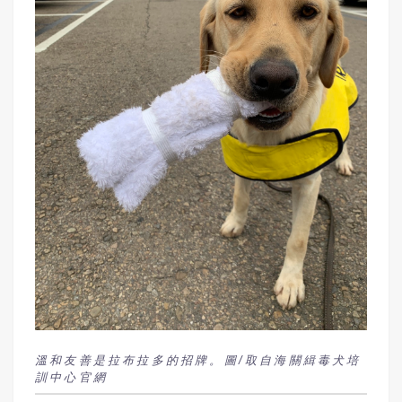
溫和友善是拉布拉多的招牌。圖/取自海關緝毒犬培
訓中心官網