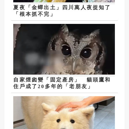
夏夜「金蟬出土」四川萬人夜捉知了
「根本抓不完」
自家煙囪變「固定產房」 貓頭鷹和
住戶成了20多年的「老朋友」