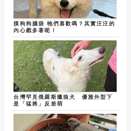
摸狗狗腦袋 牠們喜歡嗎？其實汪汪的
內心戲多著呢！
台灣罕見俄羅斯獵狼犬 優雅外型下
是「猛將」反差萌