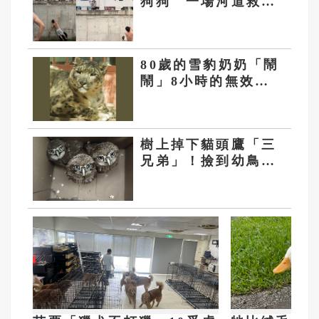
狗狗 一場河道救援
成了最溫暖的生命教
育課
80歲的雪豹奶奶「鬧
鬧」8小時的無效逃
亡記
樹上掉下貓頭鷹「三
兄弟」！撿到幼鳥應
該怎麼辦？