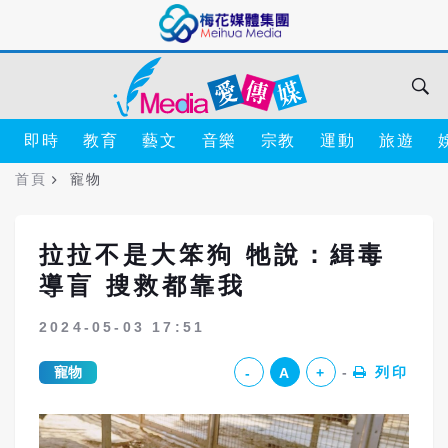
即時
教育
藝文
音樂
宗教
運動
旅遊
首頁
寵物
拉拉不是大笨狗 牠說：緝毒
導盲 搜救都靠我
2024-05-03 17:51
寵物
列印
-
A
+