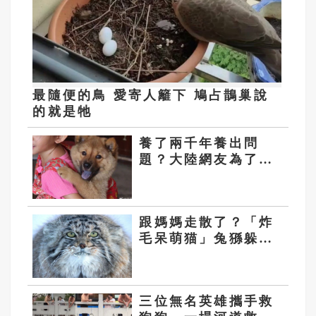
最隨便的鳥 愛寄人籬下 鳩占鵲巢說
的就是牠
養了兩千年養出問
題？大陸網友為了是
否禁養牠引爆論戰
跟媽媽走散了？「炸
毛呆萌猫」兔猻躲進
內蒙施工中
三位無名英雄攜手救