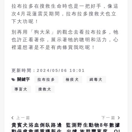
拉布拉多在搜救生命時也是一把好手，像這
次4月花蓮震災期間，拉布拉多搜救犬也立
下大功呢！
別再用「狗大呆」的觀念去看拉布拉多，牠
也許正看著你，展示著牠的聰明和活力，心
裡還想著是不是有肉條賞我吃呢！
更新時間：2024/05/06 10:01
關鍵字
拉布拉多
檢疫犬
緝毒犬
導盲犬
搜救犬
上一篇
下一篇
貴賓犬浴血倒臥路邊
監測野生動物8年數據
動保處救援重獲新生
出爐 族群豐富度、OI