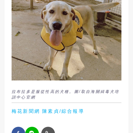
拉布拉多是服從性高的犬種。圖/取自海關緝毒犬培
訓中心官網
梅花新聞網 陳素貞/綜合報導