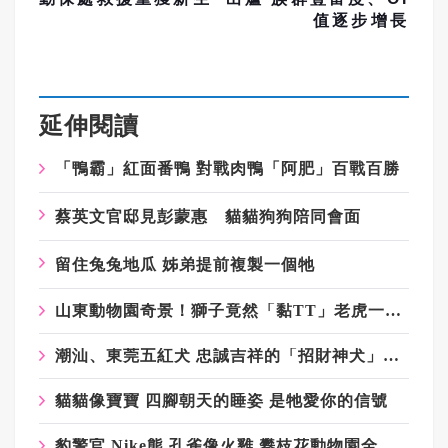
值逐步增長
延伸閱讀
「鴨霸」紅面番鴨 對戰肉鴨「阿肥」百戰百勝
蔡英文官邸見彭蒙惠 貓貓狗狗陪同會面
留住兔兔地瓜 姊弟提前複製一個牠
山東動物園奇景！獅子竟然「黏TT」老虎一臉好無奈
潮汕、東莞五紅犬 忠誠吉祥的「招財神犬」卻愛打群架
貓貓像寶寶 四腳朝天的睡姿 是牠愛你的信號
豹警官 Nike熊 孔雀像火雞 攀枝花動物園全是「胖子」