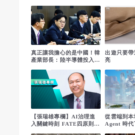
省錢更省心
PR
真正讓我擔心的是中國！韓
出遊只要帶
產業部長：陸半導體投入速
亮
度驚人 三星、SK海力士
恐失領先優勢
【張瑞雄專欄】AI治理進
從雲端到本
入關鍵時刻 FATE四原則立
Agent 
制度基礎
進趨勢