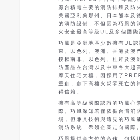
廠台積電主要的消防排煙及防
美國亞利桑那州、日本熊本及
的消防設備，不但因為巧風的
火安全最高等級UL及多個國
巧風是亞洲地區少數擁有UL
東、以色列、澳洲、香港及澳
授權南非、以色列、杜拜及澳
防產品在台灣以及中東各大超
摩天住宅大樓，因採用了PRE
重創，創下高樓火災零死亡的
得信賴。
擁有高等級國際認證的巧風心
際。巧風深知若僅依循台灣消
場，但兼具技術與遠見的巧風
消防系統，帶領企業走向國際
巧風提供全方位的合作，包括I