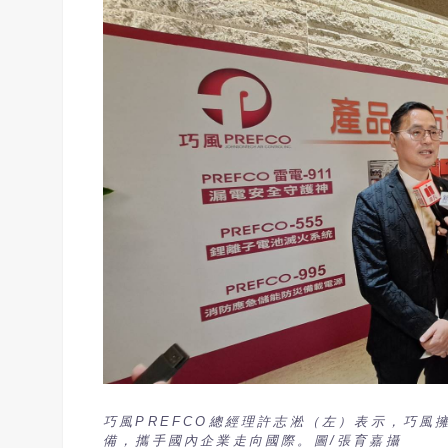
巧風PREFCO總經理許志淞（左）表示，巧風
備，攜手國內企業走向國際。圖/張育嘉攝