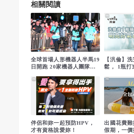
相關閱讀
PR
全球首場人形機器人半馬19
【汎倫】洗
日開跑 20家機器人團隊參
鬆， 1瓶
賽
PR
PR
伴侶和妳一起預防HPV，
出國花費難
才有資格說愛妳！
假期，一價