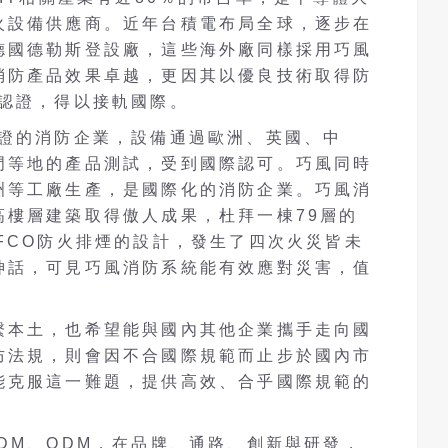
火設備供應商。近年台積電布局全球，逐步在
德國德勒斯登設廠，這些海外廠同樣採用巧風
消防產品效果卓越，更因其以優良技術取得防
際認證，得以接軌國際。
認證的消防企業，設備通過歐洲、英國、中
門等地的產品測試，受到國際認可。巧風同時
洲等工廠生產，是國際化的消防企業。巧風消
高樓層建築取得傲人成果，杜拜一棟79層的
FCO防火排煙的設計，發生了四次火災皆未
神話，可見巧風消防系統能有效應對災害，值
繫本土，也希望能與國內其他企業攜手走向國
防法規，則會因不合國際規範而止步於國內市
能克服這一難題，提供高效、合乎國際規範的
。
DM、ODM，在品牌、通路、創新與研發，