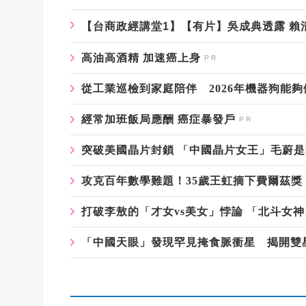
【台商政經講堂1】【有片】吳成典透露 賴
高油高酒精 加速癌上身
從工業巡檢到家庭陪伴 2026年機器狗能
經常加班飯局應酬 癌症暴發戶
突破美國晶片封鎖 「中國晶片女王」毛蔚
攻克百年數學難題！35歲王虹摘下費爾茲
打破李敖的「才女vs美女」悖論 「北斗女
「中國天眼」發現罕見掩食脈衝星 揭開雙