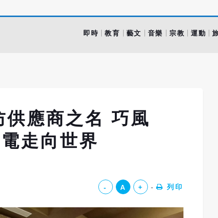
即時
教育
藝文
音樂
宗教
運動
防供應商之名 巧風
積電走向世界
列印
-
A
+