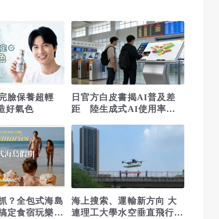
完臉保養超輕
日官方白皮書揭AI普及差
打造好氣色
距 陸生成式AI使用率
93.6%居冠、日本仍落後
抓？全包式海島
海上搜索、運輸新方向 大
搞定食宿玩樂，
連理工大學水空垂直飛行器