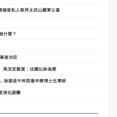
清德曾私人祭拜太武山國軍公墓
夠做什麼？
是幕後功臣
獎 馬克宏親賀：法國以妳為榮
神」徐穎是中科院最年輕博士生導師
星演化謎團