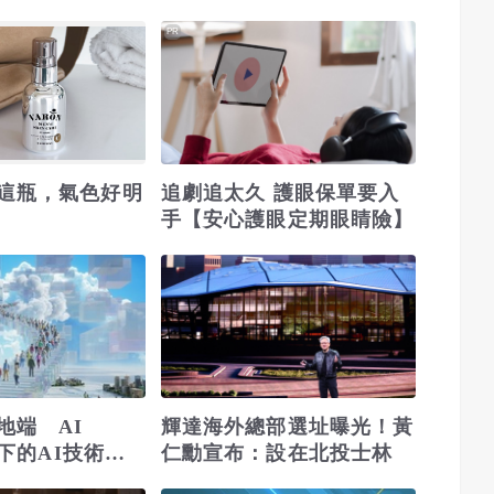
！
首飛成功
PR
這瓶，氣色好明
追劇追太久 護眼保單要入
手【安心護眼定期眼睛險】
地端 AI
輝達海外總部選址曝光！黃
時代下的AI技術演
仁勳宣布：設在北投士林