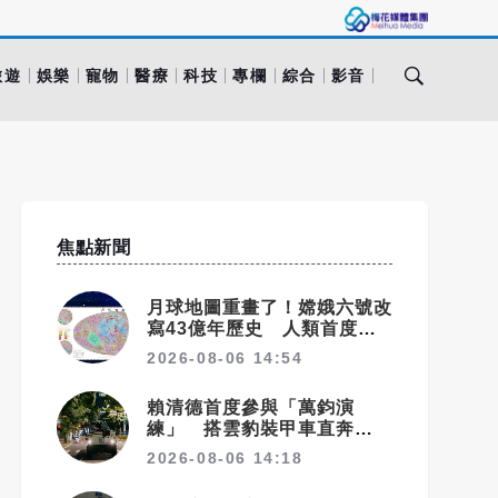
旅遊
娛樂
寵物
醫療
科技
專欄
綜合
影音
焦點新聞
月球地圖重畫了！嫦娥六號改
寫43億年歷史 人類首度
「看見」月球深部
2026-08-06 14:54
賴清德首度參與「萬鈞演
練」 搭雲豹裝甲車直奔衡山
指揮所
2026-08-06 14:18