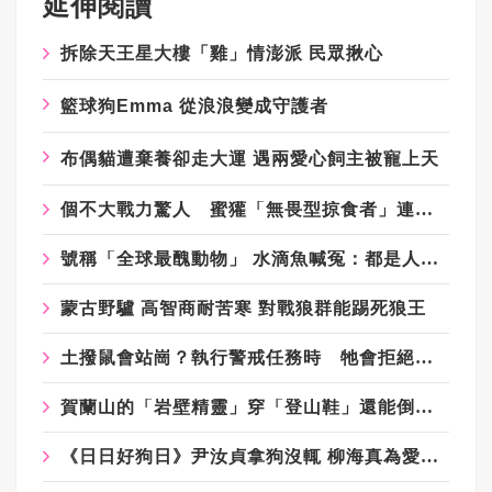
延伸閱讀
拆除天王星大樓「雞」情澎派 民眾揪心
籃球狗Emma 從浪浪變成守護者
布偶貓遭棄養卻走大運 遇兩愛心飼主被寵上天
個不大戰力驚人 蜜獾「無畏型掠食者」連動物園也頭疼
號稱「全球最醜動物」 水滴魚喊冤：都是人類的錯
蒙古野驢 高智商耐苦寒 對戰狼群能踢死狼王
土撥鼠會站崗？執行警戒任務時 牠會拒絕遊客餵食
賀蘭山的「岩壁精靈」穿「登山鞋」還能倒退剎車的岩羊
《日日好狗日》尹汝貞拿狗沒輒 柳海真為愛狗冬天哭3年