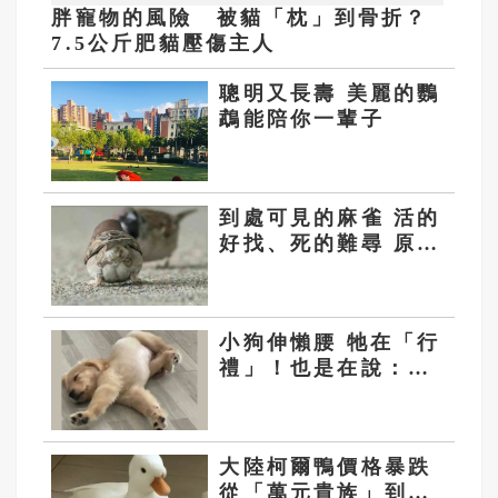
胖寵物的風險 被貓「枕」到骨折？
7.5公斤肥貓壓傷主人
聰明又長壽 美麗的鸚
鵡能陪你一輩子
到處可見的麻雀 活的
好找、死的難尋 原是
自然定律
小狗伸懶腰 牠在「行
禮」！也是在說：愛
你、信任你
大陸柯爾鴨價格暴跌
從「萬元貴族」到