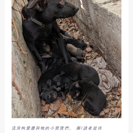
流浪狗愛醬與牠的小寶寶們。 圖/讀者提供