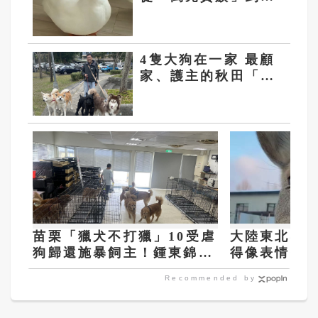
「百元甩賣」
4隻大狗在一家 最顧
家、護主的秋田「阿
KI」當老大
苗栗「獵犬不打獵」10受虐
大陸東北神
狗歸還施暴飼主！鍾東錦：
得像表情包 
沒入他會興訟
Recommended by