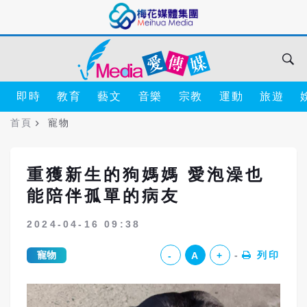
即時
教育
藝文
音樂
宗教
運動
旅遊
首頁
寵物
重獲新生的狗媽媽 愛泡澡也
能陪伴孤單的病友
2024-04-16 09:38
寵物
列印
-
A
+