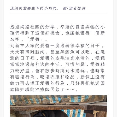
流浪狗愛醬生下的小狗們。 圖/讀者提供
透過網路社團的分享，幸運的愛醬與牠的小
孩們得到了這個好機會，也讓牠獲得一個新
名字，「愛醬」。
到新主人家的愛醬一度過著很幸福的日子，
天天有煮雞腿肉、甚至黑鮪魚可以吃。在滋
潤的日子裡，愛醬的皮毛油光水滑的，穩穩
當當地過著舒適的生活。可惜的是，愛醬精
力較好盛，會在散步時跳到水溝玩，也時常
有破壞行為，咬壞衣服和物品，新飼主沒有
餘力再去矯正愛醬的行為，只好再把牠送回
給陳姓職能治療師照顧了⋯⋯。