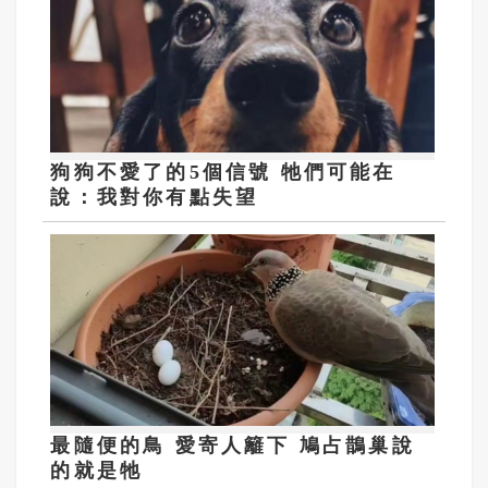
狗狗不愛了的5個信號 牠們可能在
說：我對你有點失望
最隨便的鳥 愛寄人籬下 鳩占鵲巢說
的就是牠