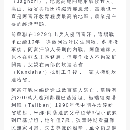
（Jaghori），地處高地的地形氣候宜人、
高山、縱谷與稻田構織秀麗風景。當地也一
直是阿富汗教育程度最高的地區，農業是主
要的經濟型態。
前蘇聯在1979年出兵入侵阿富汗，這場戰
爭延續10年，導致阿富汗民生凋敝。蘇聯撤
軍後，阿富汗陷入長期的內戰。阿薩迪家人
原本在亞戈里區務農，但農作收入不夠家庭
開銷，父親在南部的坎達哈省
（Kandahar）找到工作後，一家人搬到坎
達哈省。
阿富汗戰火綿延造成數百萬人逃亡，當時有
約200萬人逃到鄰國巴基斯坦。極端組織塔
利班（Taliban）1990年代中期在坎達哈
省崛起，米娜·阿薩迪的父母也帶3個小孩躲
到巴基斯坦，她年僅7歲，孩童時期看盡難
民無家可歸、失去尊嚴的艱辛，至今仍是纏