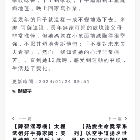
學校唸書，早上到學校，下午繼續到工廠編
織地毯，晚上回家寫作業。
這幾年的日子就這樣一成不變地過下去。米
娜·阿薩迪說，長年無家可歸的處境讓父母
非常憔悴，但她媽媽在小孩面前總顯得很堅
強，不厭其煩地告訴他們：「不要對未來失
去希望」，然而「我知道她的心理非常痛
苦」。直到她12歲時，感受到運動的召喚，
生活起了變化。
更新時間：2024/01/24 09:51
關鍵字
上一篇
下一篇
【陳碧涵專欄】太極
【熱愛生命獎章系
武術好手孫家閎：美
列】以空手道揚名世