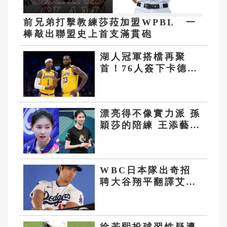
前兄弟打擊教練莎菈加盟WPBL 一
棒敲出聯盟史上首支滿貫砲
湖人冠軍搭檔再聚
首！76人簽下卡德
威-波普 與詹姆斯睽
違5年重逢
漂亮得不像實力派 孫
穎莎的陪練 王添藝陸
桌球第一美女
WBC日本隊出奇招
聘大谷翔平翻譯艾爾
頓任數據分析師