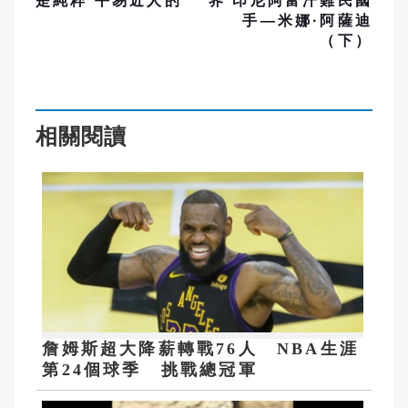
是純粹 平易近人的
界 印尼阿富汗難民國
手—米娜·阿薩迪
（下）
相關閱讀
詹姆斯超大降薪轉戰76人 NBA生涯
第24個球季 挑戰總冠軍