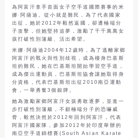
為阿富汗拿手首面女子空手道國際賽事的米
娜·阿薩迪。從小就是難民，為了代表國家
出征，她於2012年毅然返國，卻遭極端分
子攻擊，但她堅持追夢，激勵了千千萬萬女
孩打破性別籓籬、活出希望。
米娜·阿薩迪2004年12歲時，為了逃離家鄉
阿富汗的戰火與性別歧視，成為棲身巴基斯
坦的難民，她在巴基斯坦開始學習空手道，
成為傑出運動員，巴基斯坦協會讓她取得身
分資格，代表巴基斯坦出征2010南亞運動
會，一舉勇奮3個銀牌。
她為激勵家鄉阿富汗女孩勇敢逐夢，並進一
步打破性別籓籬，不顧極端分子的恐嚇威
脅，毅然決然於2012年回到阿富汗，代表
阿富汗國家隊，參加2012年於印度舉辦的
南亞空手道錦標賽(South Asian Karate