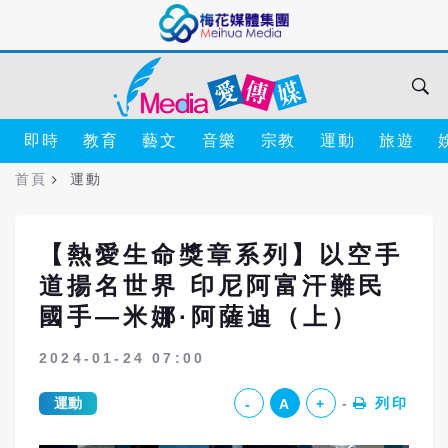
即時
教育
藝文
音樂
宗教
運動
旅遊
首頁
運動
【熱愛生命獎章系列】以空手
道揚名世界 印尼阿富汗難民
國手—米娜·阿薩迪（上）
2024-01-24 07:00
運動
列印
-
A
+