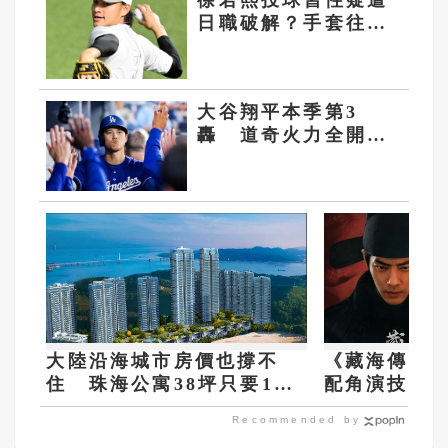
徐若熙投球習性疑遭
日職破解？手套往後
拉直球機率高
大谷翔平本季第3
轟 道奇火力全開
大勝藍鳥豪取連勝
大陸沿海城市房價也撐不
《藏海傳》掀
住 珠海公寓38坪只要100
配角演技爆發
萬台幣
一
Recommended by