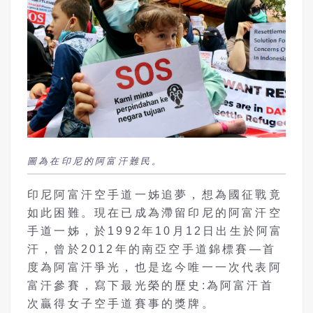
圖為在印尼的阿富汗難民。
印尼阿富汗空手道一姊追夢，想為國征戰竟
如此困難。現在已成為滯留印尼的阿富汗空
手道一姊，於1992年10月12日出生於阿富
汗，曾於2012年的南亞空手道錦標賽—首
度為阿富汗爭光，也是迄今唯一一次代表阿
富汗參賽，寫下最光榮的歷史:為阿富汗首
次贏得女子空手道賽事的獎牌。