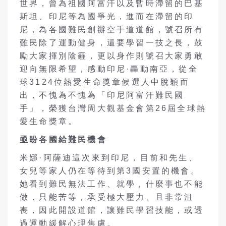
世界，曾為祖國阿富汗以及暫時滯留的巴基
斯坦、印尼等為國爭光，進而在滯留的印
尼，為各國難民創辦空手道道館，號召所有
難民除了運動健身，還要學習一技之長，鼓
勵大家揮別陰霾，更以身作則號召大家勇敢
迎向無限希望，感動印尼·轟動南亞，從全
球3124位熱愛生命獎章候選人中脫穎而
出，不愧為不愧為「印尼阿富汗難民國
手」，榮獲台灣周大觀基金會第26屆全球熱
愛生命獎章。
亟盼各國給難民機會
米娜·阿薩迪這次來到印尼，目前和先生、
女兒等家人仍在等待到第3國安置的機會。
她看到難民無法工作、就學，什麼事也不能
做，只能苦等，承受極大壓力、且非常沮
喪，因此開設道館，讓難民學習技能，或透
過運動緩解心理焦慮。