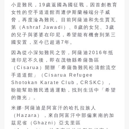
小是難民，19歲返國為國征戰，因首創教育
女性的空手道道館而遭伊斯蘭極端分子威
脅，再度淪為難民。目前阿薩迪和先生賈瓦
第（Ashraf Jawadi）、8歲的女兒、3歲
的兒子與婆婆在印尼，希望能有機會到第三
國安置，至今已超過7年。
因為從小深知難民之苦，阿薩迪2016年抵
達印尼不久後，即在茂物縣希薩魯區
（Cisarua）開辦「希薩魯難民松濤館流空
手道道館」（Cisarua Refugee
Shotokan Karate Club，CRSKC），
盼能幫助難民透過運動，找到生活中「希望
的微光」。
米娜·阿薩迪是阿富汗的哈扎拉族人
（Hazara），來自阿富汗中部偏東南的加
茲尼省（Ghazni）亞戈里區