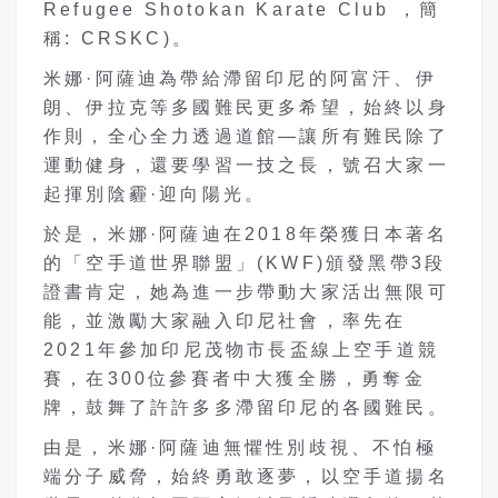
Refugee Shotokan Karate Club ，簡
稱: CRSKC)。
米娜·阿薩迪為帶給滯留印尼的阿富汗、伊
朗、伊拉克等多國難民更多希望，始終以身
作則，全心全力透過道館—讓所有難民除了
運動健身，還要學習一技之長，號召大家一
起揮別陰霾·迎向陽光。
於是，米娜·阿薩迪在2018年榮獲日本著名
的「空手道世界聯盟」(KWF)頒發黑帶3段
證書肯定，她為進一步帶動大家活出無限可
能，並激勵大家融入印尼社會，率先在
2021年參加印尼茂物市長盃線上空手道競
賽，在300位參賽者中大獲全勝，勇奪金
牌，鼓舞了許許多多滯留印尼的各國難民。
由是，米娜·阿薩迪無懼性別歧視、不怕極
端分子威脅，始終勇敢逐夢，以空手道揚名