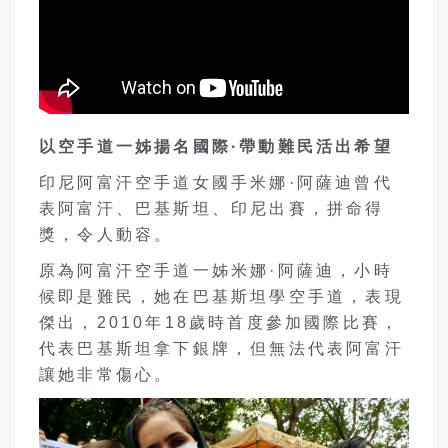
以空手道一姊揚名國際·帶動難民活出希望
印尼阿富汗空手道女國手米娜·阿薩迪曾代
表阿富汗、巴基斯坦、印尼出賽，拼命得
獎，令人動容。
原為阿富汗空手道一姊米娜·阿薩迪，小時
候即是難民，她在巴基斯坦學空手道，表現
傑出，2010年18歲時首度參加國際比賽，
代表巴基斯坦拿下銀牌，但無法代表阿富汗
讓她非常傷心。