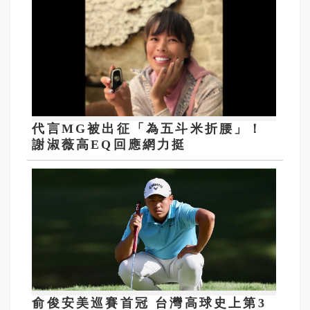
代言MG被出征「為五斗米折腰」！
謝淑薇高EQ回應網力挺
俞俊安美巡賽首冠 台灣高球史上第3