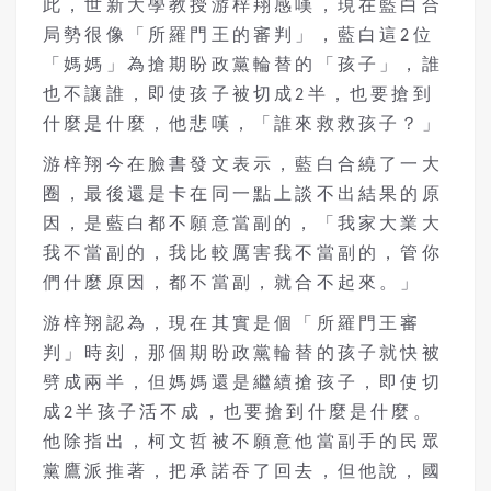
此，世新大學教授游梓翔感嘆，現在藍白合
局勢很像「所羅門王的審判」，藍白這2位
「媽媽」為搶期盼政黨輪替的「孩子」，誰
也不讓誰，即使孩子被切成2半，也要搶到
什麼是什麼，他悲嘆，「誰來救救孩子？」
游梓翔今在臉書發文表示，藍白合繞了一大
圈，最後還是卡在同一點上談不出結果的原
因，是藍白都不願意當副的，「我家大業大
我不當副的，我比較厲害我不當副的，管你
們什麼原因，都不當副，就合不起來。」
游梓翔認為，現在其實是個「所羅門王審
判」時刻，那個期盼政黨輪替的孩子就快被
劈成兩半，但媽媽還是繼續搶孩子，即使切
成2半孩子活不成，也要搶到什麼是什麼。
他除指出，柯文哲被不願意他當副手的民眾
黨鷹派推著，把承諾吞了回去，但他說，國