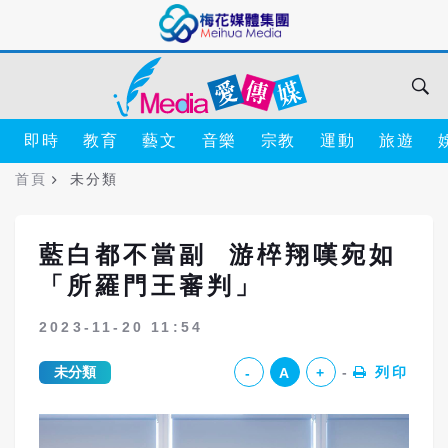
即時
教育
藝文
音樂
宗教
運動
旅遊
首頁
未分類
藍白都不當副 游椊翔嘆宛如
「所羅門王審判」
2023-11-20 11:54
未分類
列印
-
A
+