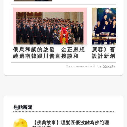
俄烏和談的啟發 金正恩想
廣容》薈設計2
繞過南韓跟川普直接談和
設計新創力
Recommended by
焦點新聞
【佛典故事】理髮匠優波離為佛陀理