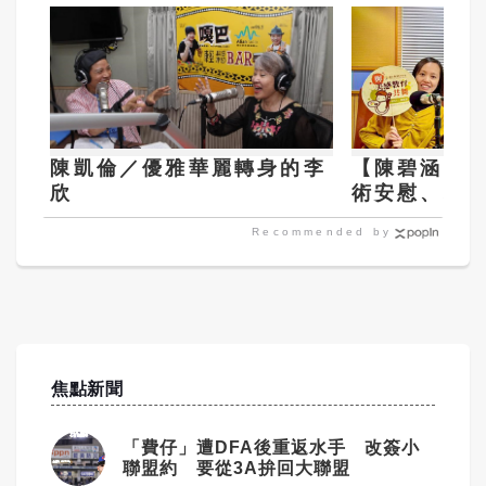
陳凱倫／優雅華麗轉身的李
【陳碧涵專
欣
術安慰、穩
的人、心靈
Recommended by
焦點新聞
「費仔」遭DFA後重返水手 改簽小
聯盟約 要從3A拚回大聯盟