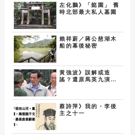
左化鵬》「㦤園」 舊
時北部最大私人墓園
賴祥蔚／蔣公慈湖木
船的幕後秘密
黃強波》誤解或造
謠？還原馬英九演習
真相
蔡詩萍》我的・李後
主之十一