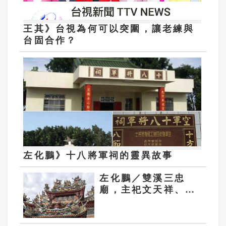
王其》台視為何可以突圍，讓老練與
台固合作？
左化鵬》十八將軍祠的靈異故事
左化鵬／雙溪三忠
廟，主祀文天祥、陸
秀夫和張世傑