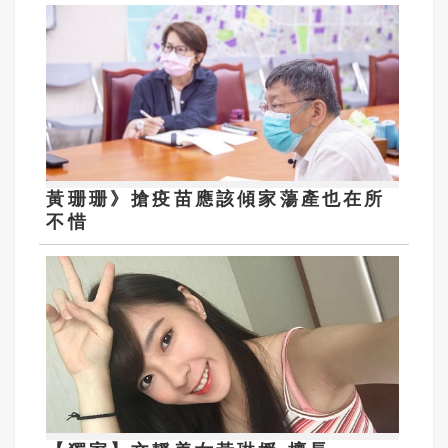
黃珊珊》搶疫苗應該傾家蕩產也在所
不惜