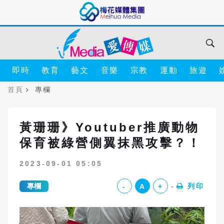
即時
教育
藝文
音樂
宗教
運動
旅遊
首頁
專欄
黃珊珊》Youtuber推廣動物
保育被綠營側翼抹黑攻擊？！
2023-09-01 05:05
專欄
列印
-
A
+