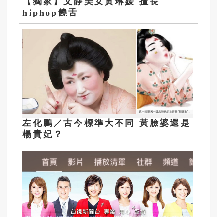
【獨家】文靜美女黃琳媛 擅長
hiphop饒舌
左化鵬／古今標準大不同 黃臉婆還是
楊貴妃？