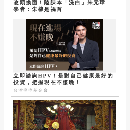
改頭換面！陸課本「洗白」朱元璋
學者：朱棣是禍首
立即諮詢HPV！是對自己健康最好的
投資，把握現在不嫌晚！
台灣癌症基金會