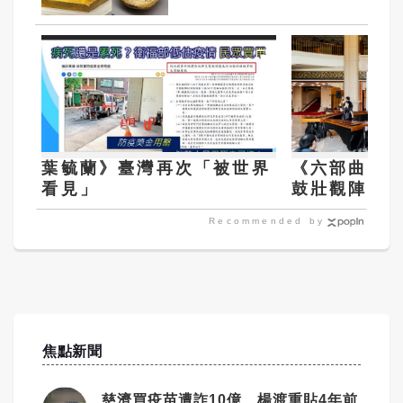
葉毓蘭》臺灣再次「被世界
《六部曲》回
看見」
鼓壯觀陣容
Recommended by
焦點新聞
慈濟買疫苗遭詐10億 楊渡重貼4年前