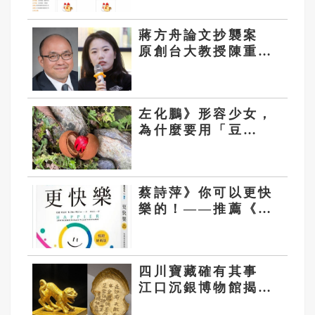
蔣方舟論文抄襲案
原創台大教授陳重
仁：學術共同體須建
立於誠信之上
左化鵬》形容少女，
為什麼要用「豆
蔻」？
蔡詩萍》你可以更快
樂的！——推薦《更
快樂》
四川寶藏確有其事
江口沉銀博物館揭開
張獻忠祕密