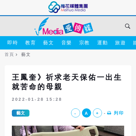
即時
教育
藝文
音樂
宗教
運動
旅遊
首頁
藝文
王鳳奎》祈求老天保佑一出生
就苦命的母親
2022-01-28 15:28
藝文
列印
-
A
+