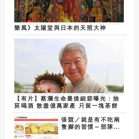
樂風》太陽堂與日本的天照大神
【有片】蔡瀾生命最後細節曝光：抽
菸喝酒 散盡億萬家產 只留一塊茶餅
張競／就是有不吃兩
隻腳的習慣～部隊五
禽菜譜趣談