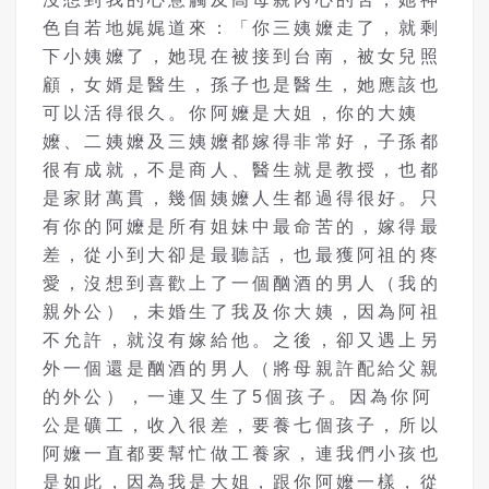
色自若地娓娓道來：「你三姨嬤走了，就剩
下小姨嬤了，她現在被接到台南，被女兒照
顧，女婿是醫生，孫子也是醫生，她應該也
可以活得很久。你阿嬤是大姐，你的大姨
嬤、二姨嬤及三姨嬤都嫁得非常好，子孫都
很有成就，不是商人、醫生就是教授，也都
是家財萬貫，幾個姨嬤人生都過得很好。只
有你的阿嬤是所有姐妹中最命苦的，嫁得最
差，從小到大卻是最聽話，也最獲阿祖的疼
愛，沒想到喜歡上了一個酗酒的男人（我的
親外公），未婚生了我及你大姨，因為阿祖
不允許，就沒有嫁給他。之後，卻又遇上另
外一個還是酗酒的男人（將母親許配給父親
的外公），一連又生了5個孩子。因為你阿
公是礦工，收入很差，要養七個孩子，所以
阿嬤一直都要幫忙做工養家，連我們小孩也
是如此，因為我是大姐，跟你阿嬤一樣，從