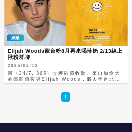
娛樂
Elijah Woods寵台粉8月再來喝珍奶 2/13線上
揪粉群聊
2025/02/12
因〈24/7, 365〉收穫破億收聽、來自加拿大
的高顏值暖男Elijah Woods，繼去年台北演
出完售，念念不忘台北的Elijah Woods特別
寵台粉，全新世巡毫不猶豫指定重返台北，全
新巡迴《Elijah Woods: Give Me The
1
Sunlight》將於8/12升級Zepp New Taipei
開唱！ Elijah Woods來自加拿大多倫多，定
居於洛杉磯發展，從小就喜愛帶著吉他在各地
演唱，短短三年已發表五張EP及多首單曲，累
積了10億次收聽量，其中〈24/7, 365〉超甜