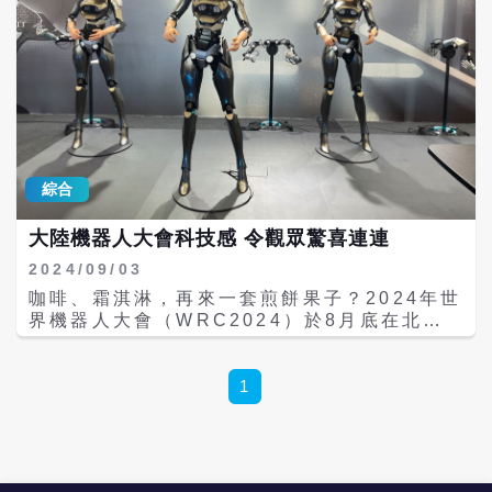
綜合
大陸機器人大會科技感 令觀眾驚喜連連
2024/09/03
咖啡、霜淇淋，再來一套煎餅果子？2024年世
界機器人大會（WRC2024）於8月底在北京
舉行，與生活息息相關的機器人，吸引大量大
陸觀眾圍觀、體驗。據官方統計，此次大會共
迎來超30萬人次觀展。 取杯、落冰、泵水、
1
磨豆、萃取、打奶泡、出杯，機器人揮動機械
臂，一杯咖啡就做好了，整個過程只需1分
鐘。這樣一杯科技感滿滿的咖啡，約10元到20
元（人民幣，約45元到90到元新台幣），吸引