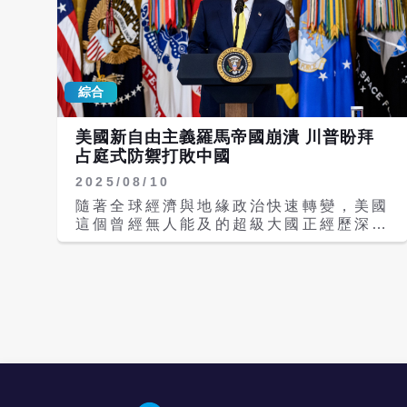
綜合
美國新自由主義羅馬帝國崩潰 川普盼拜
占庭式防禦打敗中國
2025/08/10
隨著全球經濟與地緣政治快速轉變，美國
這個曾經無人能及的超級大國正經歷深刻
艱難的轉型。北美和平與外交研究所
（The Institute For Peace
Diplomacy）研究員卡洛斯．羅亞
（Carlos Roa）撰文指出，美國過去建
立在新自由主義全球化基礎上的「羅馬式
帝國」已走向崩潰，川普政府正嘗試塑造
一種強調區域防禦、韌性與戰略收縮的
「拜占庭式帝國」（Byzantine-style
empire）形態。這場轉型雖伴隨陣痛，
但卻是美國維持其全球霸權的必由之路。