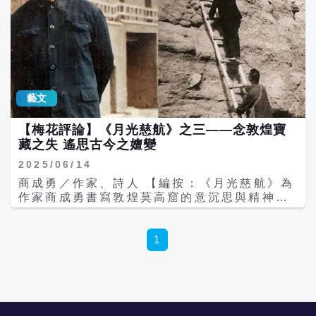
藝文
【梅花評論】《月光慈航》之三——念敦煌寶
藏之失 遙思古今之嬗變
2025/06/14
商成勇／作家、詩人 【編按：《月光慈航》為
作家商成勇書寫敦煌莫高窟的意沉思與精神追
尋之作。作者以行旅者視角，穿越沙州月夜，
凝望飛天神女，沉浸於敦煌藝術的壯麗與靈性
光輝，進而追溯歷代文明與民族記憶，從歷史
1
征戰到佛教信仰，從壁畫彩塑到人類理想，交
織出對「須彌精神」的深切嚮往。文長分三篇
刊登，供讀者參考。】 第四章 煢渡時艱 儘管
仁人志士的悲呼哀鳴，難以喚回帝國日暮的文
化拯救，儘管時代翻騰盛世煊赫的長河倒淌的