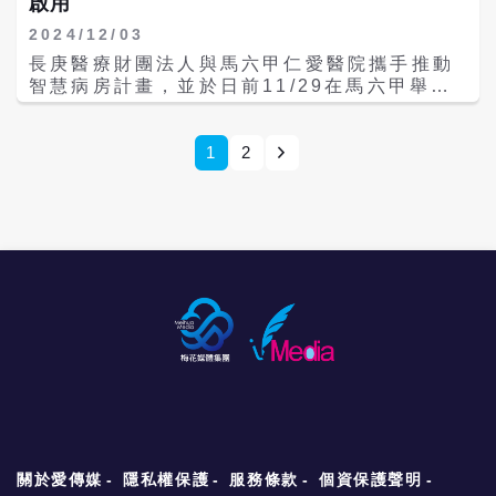
啟用
高度近視黃斑部剝離的新型手術，和已累積萬
植牙有妙用 無用智齒找到新功能 癌症治療精
攻畋 醫師提醒保健四重點 名醫會客室／神經
例的達文西機械手臂應用手術等。其中針對蟹
準化 次世代基因定序助攻
阻斷術 解決惱人的疼痛 溫差太大問題多 中
2024/12/03
足腫與疤痕問題的減張縫合手術，以及低侵入
醫師提醒三大保健原則 老阿嬤大動脈阻塞中風
長庚醫療財團法人與馬六甲仁愛醫院攜手推動
性的介入性疼痛治療，均大幅提升了患者的術
緊急取栓術成功救回 別懷疑！BMI超過這數字
智慧病房計畫，並於日前11/29在馬六甲舉行
後生活品質。 在全人醫療方面，長庚醫院展示
減重有健保給付
首座智慧病房開幕儀式及智慧醫院論壇，吸引
了中醫美容技術、精準醫學基因檢測套組，以
超過千人參與。馬六甲仁愛醫院智慧病房是馬
及運動醫療服務，涵蓋從日常保健到專業運動
來西亞全國首間智慧病房，整合多家台灣尖端
1
2
員支持的多元領域。 智慧醫療專區集中展示長
醫療設備與資訊技術，包括智能床位監控、自
庚醫院在數位轉型及AI應用的最新成果。具代
動化病患資料管理平台與雲端健康資訊系統，
表性的住院病人AI跌倒風險預測系統，能依據
能有效提升醫療效率並實現個人化照護，也展
患者風險因子提供個人化的預防措施；智慧藥
現台灣醫療科技的創新實力，促進醫療服務的
護腎系統則整合住院、門診與居家腎病照護，
數位化轉型。 活動期間同步舉辦智慧醫院論
全面提升病患治療的便利性與精準性。 此外，
壇，邀請新北市立土城醫院黃璟隆院長、聯新
智慧手術室面板及新生兒互動式衛教平台等創
國際醫院許詩典院長、馬六甲仁愛醫院護理總
新系統，展現數據視覺化與病患教育整合的應
監Ms. KeK Chen Chen，以及馬來西亞
用潛力。而由生成式AI技術開發的語音護理記
Origin公司創辦人兼技術總監Angust Gan等
錄系統，則為新生兒護理與臨床紀錄提供了革
專家，針對醫療流程數位化、跨國合作模式及
命性的效率提升。 長庚醫學科技公司同步推出
智慧病房建置經驗進行探討。參與者來自馬來
多款智能設備，包括智慧藥櫃、智慧搬運機器
西亞多地醫療院所及周邊國家，包括印尼、孟
人、手術室對接床等，進一步體現科技助力臨
加拉、新加坡等，充分展現台灣醫療技術在國
床醫療的實際成效。 長庚醫院今年共有12項
際市場的競爭力。 長庚醫療財團法人名譽主委
成果亮相，包括AI協助主動脈剝離風險預測系
關於愛傳媒
隱私權保護
服務條款
個資保護聲明
陳昱瑞表示，此次合作是台灣智慧醫療邁向國
統、針對早發性脊椎側彎幼兒的劍龍兒童脊椎