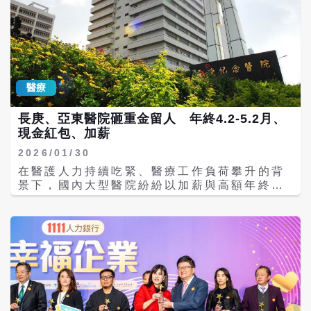
一。春節連假期間，急診壓力相對增加，需提
前統籌醫療資源，以因應突發或急重症需求。
在應變機制方面，長庚醫院表示，春節期間將
由專責團隊每日監測急診就醫人數、等候住院
人數及可用病床數等關鍵指標，並依實際狀況
跨專科協調人力與病床配置，必要時啟動病床
醫療
備援或跨科收治機制，避免醫療壅塞。 此外，
長庚醫療體系也配合衛生主管機關整體應變規
長庚、亞東醫院砸重金留人 年終4.2-5.2月、
畫，與鄰近醫療院所建立合作網絡，當醫療量
現金紅包、加薪
能吃緊時，可即時啟動院際支援，確保民眾就
醫不中斷。 為減輕急診負擔，長庚體系於2月
2026/01/30
17日至19日（大年初一至初三），由內科、外
在醫護人力持續吃緊、醫療工作負荷攀升的背
科、耳鼻喉科及小兒科等專科醫師聯合開設
景下，國內大型醫院紛紛以加薪與高額年終獎
「春節傳染病特別門診」，服務類流感、發
金強化留才力道。長庚醫療體系與新北市亞東
燒、呼吸道症狀及腸胃炎等輕症病人，讓急診
醫院近日相繼公布年終與薪資調整方案，以實
資源可集中照護急重症患者。 同時，配合健保
質待遇回應第一線醫療人員的付出。 亞東醫院
署推動的「門診靜脈抗生素治療獎勵方案
30日晚間宣布，自今年1月起調整全院薪資結
（OPAT）」，春節期間門診抗生素治療持續
構，非醫師職類專任全職人員每人每月加薪新
進行，病情穩定的患者可於門診完成治療，減
台幣2000元，平均調幅約5.4%，創近20年新
少不必要住院，保留病床給重症病人使用。 長
高；同時年終獎金達4.2個月，並依職別加發
庚醫院表示，春節期間各院區門診及急診服務
紅包，最高可達5萬元。 亞東醫院院長邱冠明
資訊已公告，民眾可透過長庚醫院官網或「長
表示，此次調薪與獎金制度調整後，全年人事