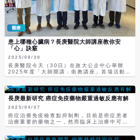
術與公益跨界結合的特別時刻。 長庚醫院表
得幸福企業金獎，是全體員工與制度長期累積
示，為迎接2026年50周年院慶，特別邀請同
的成果。除該獎項外，醫院亦在「2025台灣健
樣具醫師背景、長期關注社會議題的羅大佑創
康永續獎」中，獲得「職場福祉領袖獎」、
作全新院歌。羅大佑以細膩旋律與人文書寫，
「高齡友善領袖獎」及「護理人員幸福獎」等
醫療
刻劃長庚五十年來以「守護生命」為核心的創
多項肯定，顯示其在員工照顧、醫療品質與永
院精神，詮釋取之於社會、用之於社會的理
續治理上的整體表現。 院方表示，未來將持續
患上哪種心臟病？長庚醫院大師講座教你安
念。 這首院歌將於2026年12月的長庚50周年
以「以人為本」為核心，深化幸福職場制度，
「心」訣竅
院慶活動中，由羅大佑本人親自獻唱，象徵長
強化團隊韌性，朝向兼具專業實力與人文關懷
庚新里程碑的起點。 分享會中，羅大佑將親筆
的醫療體系邁進，履行醫療機構對社會的長期
2025/08/30
簽名的黑膠專輯贈予長庚醫院，由決策委員會
責任。
長庚醫院今天（30日）在政大公企中心舉辦
程文俊主委代表受贈。程文俊表示，羅大佑身
2025年度「大師開講．衛教講座」首場活動，
為醫師出身，他對醫療工作的理解與敬意深
聚焦心臟疾病防治，吸引眾多民眾參與。講座
切，以音樂作為橋樑，讓醫護人員在旋律中再
由長庚決策委員會程文俊主委主持，並邀集五
醫療
次找回使命與初心，「這份祝福對長庚具有非
位心臟權威專家，針對心律不整、心臟衰竭、
凡意義」。 長庚醫院進一步指出，羅大佑捐贈
冠心病、心律調節器以及「糖心腎症候群」等
長庚最新研究 癌症免疫藥物嚴重過敏反應有解
的千張黑膠未來將作為公益用途，所得將投入
重大議題進行專題演講，提供民眾最新醫療知
長庚持續推動的偏鄉兒童早療及弱勢關懷計
2025/04/07
識與自我照護要訣。 活動中，基隆長庚心臟內
畫，讓音樂的力量延伸到更多需要幫助的角
科電生理科主任陳韋翔醫師指出，心律不整是
癌症治療免疫檢查點抑制劑，目前是癌症患者
落。 今日分享會現場湧入超過 600名長庚醫
台灣高齡化社會常見疾病，尤其是心房顫動，
治療重要的藥物之一，然而臨床上治療中可能
療人員，羅大佑除介紹專輯創作背景，也播放
可能導致中風與心衰竭。他提醒，若出現心
會出現免疫檢查點抑制劑引發的免疫相關不良
《雨夜落花》、《望青春風》、《月夜愁
悸、胸悶、頭暈或呼吸急促等症狀，應盡快就
反應，雖然多數為輕微不良反應，但少數可能
醫療
眠》、《四季戀紅》等曲目，帶領聽眾進入充