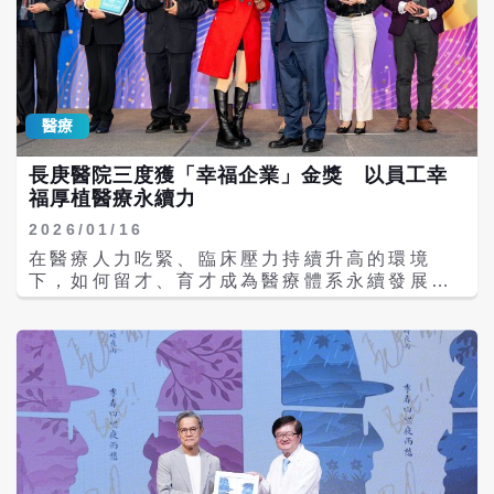
庚e指通」App查詢。各院區門診服務預計自2
成本預估增加1.44億元，若加計既有年度調薪
月20日（大年初四）起陸續恢復。 院方也提
機制，近3年累計薪資調幅已達17.4%。年終
醒，持有慢性病連續處方箋的民眾，若藥物將
獎金單一家醫院發放總額超過6.5億元，年增
於春節期間用罄，建議於2月13日前提前回診
18%。他也感謝遠東集團長期支持醫療體系與
領藥，確保用藥不中斷。連假期間，輕症民眾
人才培育，讓醫院能持續回饋第一線人員。 亞
亦可多加利用鄰近的「周日及國定假日輕急症
醫療
東醫院指出，除調薪與年終外，自2024年起已
中心（UCC）」，分流就醫需求、縮短候診時
發放護理人員白班津貼，並預計於2026年調增
間。
長庚醫院三度獲「幸福企業」金獎 以員工幸
護理留任獎金，同時導入AI智慧醫療工具，協
福厚植醫療永續力
助簡化行政流程、減輕文書負擔，改善臨床工
作環境，以制度化方式落實留才與攬才。 另一
2026/01/16
方面，長庚醫療體系也於近日宣布，2025年度
在醫療人力吃緊、臨床壓力持續升高的環境
將核發年終獎金5.2個月本薪，另加發新台幣2
下，如何留才、育才成為醫療體系永續發展的
萬元紅包，年終總額逾52.4億元，並已於當日
重要課題。長庚醫院再度獲得1111人力銀行生
入帳，讓逾2萬名員工提前感受年節氣氛。 長
技醫療類「幸福企業」金獎，並已連續三年獲
庚醫療財團法人主任委員程文俊指出，儘管整
此肯定，展現其在員工照顧與職場制度上的長
體醫療環境面臨高度挑戰，但全體同仁仍堅守
期投入成果。頒獎典禮於1月9日在台北寒舍艾
崗位、通力合作，董事長王瑞慧為肯定同仁的
美酒店舉行，由長庚決策委員會主任委員程文
專業付出與貢獻，核定此次年終與紅包方案，
俊代表受獎。 程文俊表示，醫療機構最重要的
期盼在兼顧營運與永續發展下，持續穩定醫療
資產是人，打造幸福職場不僅是薪資福利問
服務品質。 程文俊強調，醫院最重要的資產始
題，更在於讓醫療人員能在被支持與被尊重的
終是「人」，提供具競爭力的薪酬與完善福
環境中發揮專業。他指出，唯有穩定的團隊，
利，是打造幸福職場的關鍵。目前長庚醫療體