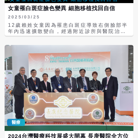
醫檢查，避免延誤治療。 嘉義長庚心臟衰竭中
出現嚴重反應和併發症阻礙持續用藥治療，影
滿情感層次的音樂世界。 羅大佑出道近50
心主任潘國利醫師則強調，心臟衰竭需長期控
響藥物治療的有效性。 林口長庚醫院皮膚免疫
女童罹白斑症臉色變異 細胞移植找回自信
年，以《鹿港小鎮》等作品深刻影響華語音樂
制，患者應養成每日量測體重與血壓、規律服
科主任鐘文宏醫師研究團隊，利用單細胞RNA
發展，他的人文視角與社會關懷，也與長庚長
2025/03/25
藥、限制鹽分及水分攝取，並注意呼吸困難或
定序結合T 細胞受體研究分析等多體學，找到
期重視的「以人為本」理念相互呼應。 長庚醫
下肢水腫等警訊，以利早期就醫。 針對冠心
免疫檢查點抑制劑引發之皮膚嚴重免疫不良反
12歲賴姓女童因為罹患白斑症導致右側臉部半
院表示，五十年來全體同仁秉持創辦人王永慶
病，林口長庚心臟內科蕭富致醫師提醒，該病
應的原因，與巨噬細胞釋放的趨化因子
年內迅速擴散變白，經過附近診所與醫院治療
先生「以病人為中心」的理念，在醫療、研究
是造成猝死與中風的主要原因。典型症狀為胸
CXCL10過度表達和免疫毒殺T細胞(CD8+T
2-3年，但是效果不彰，而且長時間承受外界
與教學領域持續創新精進。此次羅大佑以音樂
悶或胸痛，若持續超過30分鐘可能是心肌梗
細胞)顯著增多有關。這項研究結果已發表於
異樣的眼光，終日悶悶不樂。賴姓女童經親友
獻上祝福，象徵長庚醫療體系持續前行的力
塞，需立即送醫。危險因子包括三高、抽菸、
2024年12月國際具權威和影響力的自然
介紹接受長庚醫院白斑治療中心主任及仁愛長
量，也將陪伴長庚醫院邁向下一個充滿希望、
肥胖及家族史，生活習慣改善是預防關鍵。 此
(Nature)的子期刊「自然通訊 (Nature
庚合作聯盟醫院（大里仁愛醫院）皮膚科黃昭
關懷與榮耀的五十年。
外，林口長庚心臟內科沃宏達醫師介紹了新型
communication)」。 研究團隊林口長庚血液
瑜主任治療，透過免疫調節穩定病情後，進行
心律調節器，可改善心跳過慢問題，並有效降
腫瘤科主任張文震醫師指出，新型的免疫療法
黑色素細胞移植，順利改善膚色，且賴姓女童
低傳統起搏器引發心衰的風險。他指出，病人
是能激發人體自身免疫系統攻擊癌細胞，並顯
無論取皮或植皮部位皆無疤痕形成，終於開心
術後恢復快，通常兩天即可出院，但需定期回
著提升了癌症患者的存活率。其中免疫檢查點
展露出青春開朗的笑容。 黃昭瑜主任表示，白
診追蹤。 高雄長庚心臟內科吳勃銳醫師則關注
抑制劑，更為對抗癌症提供了一個新的治療利
斑症是一種免疫失衡性疾病，由於錯亂的免疫
「糖心腎症候群」，指出糖尿病、心臟病與腎
器。目前在台灣上市的免疫檢查點抑制劑共有
系統攻擊皮膚中的黑色素細胞，導致皮膚失去
臟病存在高度交互影響，形成惡性循環，提升
六種：Pembrolizumab、Nivolumab、
色素。白斑症早期診斷與治療至關重要，若不
中風與死亡風險。他建議從飲食、運動、戒
Atezolizumab、Avelumab、
及時控制，病情可能惡化並大範圍擴散。對於
菸、血壓血糖控制等八大生活要素著手，並善
Ipilimumab、Durvalumab。 鐘文宏醫師
輕度白斑症病人，常見治療方法包括：nbUVB
用新型藥物，才能延緩病程。 長庚醫院提醒民
說，儘管免疫檢查點抑制劑在多種癌症類型中
311nm窄波紫外線照光、準分子光和雷射黑色
醫療
眾，心臟疾病防治重在早期偵測與自我管理，
有效，但有可能會誘導出類似自體免疫的不良
素重建等。 然而，當黑色素細胞受損嚴重，這
唯有結合專業醫療與健康生活型態，才能守護
反應，稱為免疫相關不良反應，多發生在皮
些療法的效果有限，必須考慮其他方法。 針對
2024台灣醫療科技展盛大開幕 長庚醫院全方位
「心」安。
膚、腸胃道、肝炎和內分泌系統等，其中皮膚
藥物與光照治療效果不彰的白斑症病人，黃昭