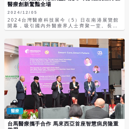
的副作用發生率最高，大約30~50%。 症狀輕
瑜主任指出，當病情穩定至少半年後，可評估
醫療創新驚豔全場
微的表現可能是局部或全身的搔癢紅疹，嚴重
是否適合進行黑色素表皮移植手術。該技術已
2024/12/05
藥物過敏反應則包含史帝文生強生症候群
經發展成熟，於門診手術透過局部麻醉後進
2024台灣醫療科技展今（5）日在南港展覽館
(SJS)和毒性表皮溶解症(TEN)，臨床表現則
行，僅需2-3小時，不需要縫合，而且術後恢
開幕，吸引國內外醫療界人士齊聚一堂。長庚
包括全身性產生紅疹與水泡，到大範圍的皮膚
復期縮短至約一週。根據黃昭瑜主任團隊發表
醫院以「特色醫療」、「智慧醫療」、「創新
破皮和黏膜潰瘍，可能引起多重器官衰竭而導
的國際臨床研究，此技術的成功率可達九成以
研發」及「公益長庚」四大主題專區參展，展
致死亡，死亡率高達30~40%；有些幸運存活
上，病人大多能獲得明顯的膚色改善。由於白
區位於一樓I區130，總計展出48項亮點成果，
的患者，也可能會有眼睛視力受損的永久後遺
斑症為慢性疾病，所以術後仍需定期回診追
涵蓋旗下林口、基隆、桃園、雲林、嘉義、高
症。 林口長庚醫院皮膚科藥物過敏中心主任陳
蹤，以確保色素穩定與持久性。 黃昭瑜主任提
雄、土城、鳳山及台中仁愛等院區，聯手長庚
俊賓醫師進一步指出，研究團隊進一步使用抗
醒，並非所有白斑症病人都適合黑色素移植，
醫學科技公司，共同呈現長庚醫院在醫療創新
腫瘤壞死因子(TNF拮抗劑)生物製劑，治療免
醫師會根據白斑的穩定性與皮膚受損程度進行
領域的卓越成就。 在「特色醫療」專區中，長
疫檢查點抑制劑引起的嚴重藥物過敏反應，結
評估，只有達到穩定期且表皮破壞適中的病
庚醫院以「尖端醫療」、「創新醫療」及「全
果發現患者的皮膚復原速度顯著快於使用傳統
人，才適合此療法。因此，建議白斑症病人應
人醫療」三大面向，呈現國際水準的醫療技術
類固醇治療患者，且無再復發現象。 陳俊賓醫
尋求專業醫師評估，選擇最適合自身的治療方
與創新實力。尖端醫療部分，特別展出榮獲
師指出，嚴重皮膚藥物過敏反應常耗費龐大的
式，以提高色素改善的成功率。 黃昭瑜主任強
2023國家生技醫療品質獎的三大項目，包括治
醫療支出，這項研究不但深入了解免疫檢查點
調，白斑症病人不再只能仰賴傳統治療方式，
療睡眠呼吸中止症的全方位咽內手術、早產兒
抑制劑引起的不良反應機制，為癌症免疫療法
現今已有更高效、更精準的色素重建選擇，透
視網膜病變照護，以及小耳症重建手術。此外
的安全性提供了新的參考依據，並為患者提供
過免疫調節穩定病情，再加上創新的黑色素移
亦有全球同步發展的質子治療與個人化精準細
了精準的治療策略。 孩子調皮捣蛋可能是警訊
植技術，成為白斑治療的新希望。長庚醫院白
醫療
胞治療，展現長庚醫院在癌症治療及免疫醫學
醫提醒注意這些過動症狀 甲狀腺結節有隱患
斑治療中心將持續推動新技術，與仁愛長庚合
的領導地位。 創新醫療則聚焦突破性療法與技
手術隱藏傷口不留疤 亞東醫院突破傳統 療程
作聯盟醫院（大里仁愛醫院）皮膚科一起幫助
台馬醫療攜手合作 馬來西亞首座智慧病房隆重
術，包括完成超過200例的微菌叢治療，用於
短、能量聚焦 放療不再「操灰搭」 高醫自體
更多病人找回自信與健康的膚色。 迎媽祖先做