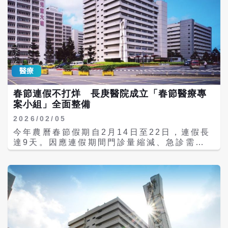
醫療
春節連假不打烊 長庚醫院成立「春節醫療專
案小組」全面整備
2026/02/05
今年農曆春節假期自2月14日至22日，連假長
達9天。因應連假期間門診量縮減、急診需求
可能攀升，長庚醫療體系各院區已於1月成立
「春節醫療專案小組」，提前整備醫療量能，
透過人力調度、院際合作及門急診分流等措
施，確保春節期間醫療服務穩定運作。 長庚醫
院指出，長庚醫療體系院區遍及基隆、台北、
新北、桃園、台中、雲林、嘉義及高雄等地，
全年服務門診約969萬人次、急診56萬人次、
住院30萬人次，是全台重要醫療照護體系之