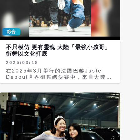
綜合
不只模仿 更有靈魂 大陸「最強小孩哥」
街舞以文化打底
2025/03/18
在2025年3月舉行的法國巴黎Juste
Debout世界街舞總決賽中，來自大陸江
蘇的10歲少年宋皓銘與廣西南寧的14歲
少年符雋熙，以獨創的「功夫街舞」闖入
Hip-Hop項目四強，更刷新大陸選手在
該頂級賽事中的歷史最佳成績。大陸隊的
領隊說：「我們找到了自己的文化優
勢」。 《瀟湘晨報》報導，Juste
Debout被譽為街舞界「世界盃」，符、
宋組合是全場唯一未成年選手。他們在無
年齡限制的成人組別中，以4:1的壓倒性
比分連勝兩輪。 符、宋組合被大陸網友