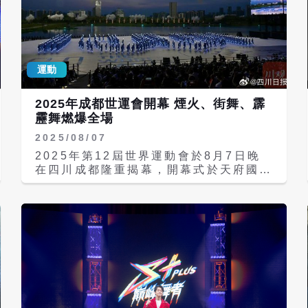
運動
2025年成都世運會開幕 煙火、街舞、霹
靂舞燃爆全場
2025/08/07
2025年第12屆世界運動會於8月7日晚
在四川成都隆重揭幕，開幕式於天府國際
會議中心「天府之檐」戶外區域舉行，在
巴蜀夜空下上演一場視覺盛宴開幕式以
「運動無限，氣象萬千」為主題，打破場
館限制，首創草坪觀演區，觀眾可在湖畔
帳篷與露營椅中觀賞演出，充分展現「公
園城市」的綠意氛圍。節目開始即以百人
街舞與霹靂舞震撼登場，展現重視新興潮
流運動的精神。 據《四川日報》報導，
壓軸登場的創意煙火在夜空中綻放成壯麗
「大樹」造型，象徵生命力與希望，璀璨