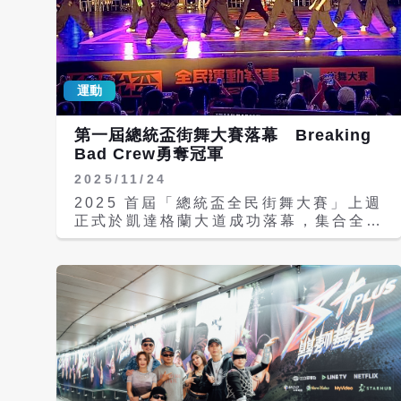
運動
第一屆總統盃街舞大賽落幕 Breaking
Bad Crew勇奪冠軍
2025/11/24
2025 首屆「總統盃全民街舞大賽」上週
正式於凱達格蘭大道成功落幕，集合全台
百支以上隊伍參賽，舞種涵蓋
Breaking、Hiphop、Popping、
Locking 與排舞，現場熱度一路爆到最
後。尤其是競爭最激烈的 All Style 排
舞 A 組，觀眾從第一秒就看到最後一秒
都不敢呼吸。 最終，來自台北、台中成
軍一年新生代團隊 Breaking Bad
Crew第一次參加排舞賽，就以極具爆發
力的舞台控制與完整度，強勢奪下All
Style 排舞A組冠軍。他們的作品以高速