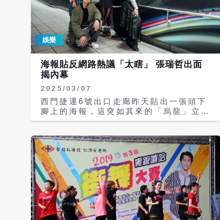
節奏、乾淨如鏡的同步、層次分明的舞台
敘事與爆棚能量驚豔全場。節奏每一下都
精準到像被鎖拍，情緒與故事線一路推到
尾聲，帶起全場尖叫聲不斷。 表演最
娛樂
後，甚至連賴總統都比出了
BBC（Breaking Bad Crew）的手
海報貼反網路熱議「太瞎」 張瑞哲出面
勢，足見這支作品的震撼程度與現場魅
揭內幕
力。評審也一致給出高分，直言他們的整
體呈現「有專業舞團巡演等級」。背後更
2025/03/07
硬：跨年齡、跨縣市、一路練到不能在
西門捷運6號出口走廊昨天貼出一張頭下
退。 能站上冠軍，不只靠表演炸裂，背
腳上的海報，這突如其來的「烏龍」立刻
後更是「硬到不行」的練習。團員
在社群掀起熱議，《S+PLUS巔峰舞
Kobayashi（小林，Kumo木森拔）分
者》節目出品人張瑞哲（Tony）帶著太
享：「我們真的練得很辛苦，團裡國中
太歌手黃美珍、金馬影帝好友李康生、節
生、高中生、大學生就佔一半，還有三位
目評審金陽、NIKE老師、田一德和徐百
爸爸，而且團員分散在台北、台中，要排
川親至西門6號出口揭曉。原來這是張瑞
練真的超硬的。」 跨年齡、跨縣市，卻
哲的創意，希望透過這種視覺衝擊，讓大
跳出高度一致又情緒到位的舞台，正是這
眾重新審視街舞，轉個角度，街舞不只是
支隊伍最強的底氣。 本次奪冠陣容包
表演。 街舞實境節目《S+PLUS巔峰舞
含：致瑋-Chill rod 、魚丸-Danny
者》持續熱播中，張瑞哲認為台灣街舞已
Flii、小林-Ko smoove、樂恩-Sunny
經在國際開花結果，藉由顛倒視覺，也是
rock、Grace- Gii star翊誠-Snipe
透過街舞的舞者視野，去看到全世界。