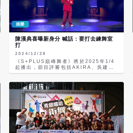
流光照亮全場，讓現場觀眾驚呼連連，
「被世運會開幕式的煙花硬控了」迅速登
上熱搜。 本屆開幕式融入濃厚的四川文
化元素，從川劇臉譜到大熊貓、芙蓉花等
娛樂
視覺符號處處可見巴蜀印記。湖中央的點
火儀式亦為一大亮點，火炬「竹夢」設計
陳漢典喜曝新身分 喊話：要打去練舞室
靈感來自三星堆青銅立人與竹節意象，傳
打
遞古蜀文明與綠色環保理念的結合。 成
都世運會標榜「不進場館也能參與」的全
2024/12/28
民運動盛會。開幕式當晚，成都多個地標
《S+PLUS巔峰舞者》將於2025年1/4
同步點亮世運會主視覺燈光秀，民眾在戶
起播出，節目評審包括AKIRA、吳建
外空間搭帳觀賽、在草坪上為選手加油，
豪、陳漢典、小春、大淵、
讓「城市就是運動場」的理念深入人心。
MCHotDog、 TONY GOGO、
今年7月，世運會歷史上首次火炬傳遞從
NIKE、徐百川、田一德，金陽與許凱
成都出發，途經三星堆、貓熊基地等地
皓，參加的舞團也相當國際化除台灣還有
標，涵蓋運動員、藝人、消防員及熊貓飼
日本、韓國、新加坡街舞強者一同挑戰。
養員等多元火炬手代表，體現「多元、自
陳漢典這次是《S+PLUS巔峰舞者》評
由、歡樂」的核心精神。 據成都世運會
審之一，陳漢典覺得舞者就是要一直不斷
官網資訊，2025成都世界運動會將持續
地去參加大大小小的比賽，只要不怕輸才
至8月17日，設有34個大項、60個分
有機會進步。他舉例：「像是我跳舞，也
項、256個小項，涵蓋尾波衝浪、無人機
會有一個人家的既定印象，我跳舞就是兩
競速、武術、地掷球等多項非奧運特色運
個字『好笑』，這也是一個特色。」 而