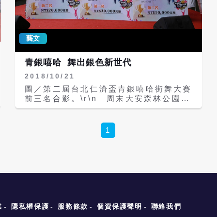
動。大陸代表團共派出321名運動員參
這次錄製節目的過程中，陳漢典表示自己
賽，台灣119名選手也參與競技。 作為
最喜歡的環節是Battle的部分，因為
開幕式的高潮與起點，這場結合科技、藝
Battle就是沒有辦法排練的，舞者會把
術與文化的運動盛典，不僅展現成都作為
他們的潛能給激發出來。而巴黎奧運讓大
藝文
國際化城市的創新，更為全球觀眾呈現出
眾看到台灣霹靂舞實力，他也想做街舞的
一場「不一樣的運動會」。
推廣大使，盡他所能讓更多人知道街舞究
青銀嘻哈 舞出銀色新世代
竟是怎麼一回事。 陳漢典也許願希望能
2018/10/21
夠有更多的節目、戲劇，可以做一些有關
街舞題材的東西，他舉例有部戲劇的台詞
圖／第二屆台北仁濟盃青銀嘻哈街舞大賽
就讓他印象很深刻，「不要打了、不要打
前三名合影。\r\n 周末大安森林公園捷
了！要打去練舞室打！」這個就是很棒的
運站的陽光廣場，10組從16歲到86歲愛
有關街舞的戲劇，現在有些學校他們有街
跳舞的朋友，集聚一堂爭奪第二屆「台北
舞系、街舞科，渴望未來更多學校可以有
仁濟盃青銀嘻哈街舞大賽」的冠軍獎牌，
1
這樣專門的科系，讓大家去研究。
有別於一般的舞蹈比賽，它強調的是跨世
代的合作與共舞，從不同年齡層的觀點，
激盪出不一樣的火花。\r\n 台北仁濟院
戴東原院長笑談，青銀街舞大賽已經邁入
第二年，就是為了鼓勵長者與年輕世代交
流，戴院長表示，我國平均餘命今年再創
新高，已經超過80歲，退休後每個人都
還有將近20年的發展時間。台北仁濟院
媒
隱私權保護
服務條款
個資保護聲明
聯絡我們
多年來提倡老年活化的觀念，鼓勵高齡者