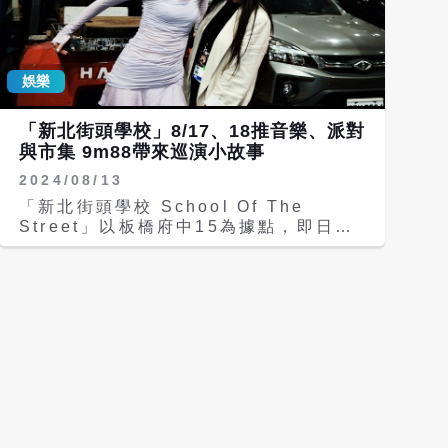
暱稱為「最強小孩哥」，整套動作全由兩
位少年自主設計，宋皓銘表示：「中國街
舞不只有模仿，更有自己的靈魂。」「我
想讓世界看到中國街舞很厲害」。宋皓銘
娛樂
的偶像是藝人張藝興，張藝興是大陸街舞
運動推廣大使，倡導的「傳統文化與街舞
「新北街頭學校」8/17、18推音樂、派對
結合」理念，這讓宋皓銘更有了堅持的動
與市集 9m88帶來巡演小故事
力。符、宋組合一戰成名，張藝興也轉發
報導支持「最強小孩哥」。 《大皖新
2024/08/13
聞》指出，「最強小孩哥」表演以中國武
「新北街頭學校 School Of The
術為核心，開場以傳統作揖動作表達「先
Street」以板橋府中15為據點，即日起
禮」，隨後融入醉拳、太極雲手、少林旋
至9/26暑期限定開課，8/17、18更將舉
風腿等武術元素，配合《男兒當自強》背
辦《新北街頭學校｜新派對》，9m88與
景音樂，形成獨特的「先禮後兵」敘事結
經紀人 Mia經歷多次巡迴與海外演出，
構。 兩人一開場就以一段醉拳驚豔全
兩人把過往演出故事帶來現場分享。導演
場，腳步虛實有度，身法張弛有節與
謝乾乾X喜劇演員賀瓏X饒舌歌手/演員五
Hip-Hop舞種輕盈靈動和張揚的身體律
木FiveWood亦將同台對談，分享社群
動相得益彰。太極拳的雲手、少林功夫窩
時代的經營法則。團體BBFFMF與幻術
心拳、旋風腿，加上詠春拳中「葉問蹲」
師大仙共同登台，與大家分享在體制外跳
的力量控制，Hip-Hop與中華武術動作
脫框架的演出者生存之道。表藝系的明星
巧妙融合，讓觀眾看到了不一樣的街舞。
街舞老師，也將來到現場和大家分享表演
符雋熙的母親驕傲地認為，孩子們用街舞
藝術如何在校園生長。 府中15室內外各