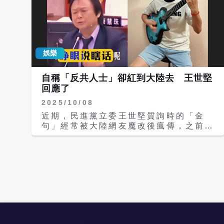
娛樂
自稱「反共人士」卻紅到大陸去 王世堅
回應了
2025/10/08
近期，民進黨立委王世堅質詢時的「金
句」經常被大陸網友魔改後瘋傳，之前以
「反共人士」來自清的他今（8）日改口
說，「別人可以統我們，我們也可以統他
們」，台灣多數人是很強韌、沒那麼玻璃
心。一笑置之。 大陸網友將王世堅「金
句」改編成燒腦歌曲《沒出息》：「本來
應該從從容容游刃有餘，現在是匆匆忙忙
連滾帶爬睜眼說瞎話！你在哽咽什麼？你
在哭什麼啊？沒出息！」再搭配他拍桌、
甩頭畫面，推出後在網路瘋傳，也引起兩