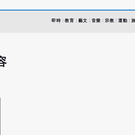
即時
教育
藝文
音樂
宗教
運動
容