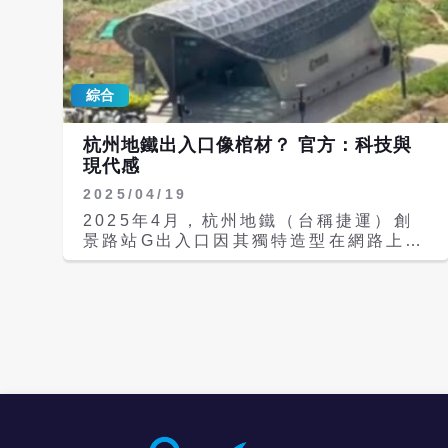
綜合
杭州地鐵出入口像棺材？ 官方：科技與
現代感
2025/04/19
2025年4月，杭州地鐵（台稱捷運）創
景路站G出入口因其獨特造型在網路上引
發爭議。該出入口的設計初衷為體現科技
與現代元素，但因其外觀從高空俯視角度
看與傳統棺材相似，被部分網友批評為
「陰間感」「晦氣」。 據《新聞晨報》
報導，杭州創景路地鐵站G出入口於
2022年9月22日正式啟用，其結構以藍
色玻璃穹頂為主體，配合邊緣弧形構造，
設計靈感源自「星空」「蟲洞」等科幻元
素，旨在凸顯杭州都市科技美學與未來
感。但高處俯拍圖像在網路流傳後，不少