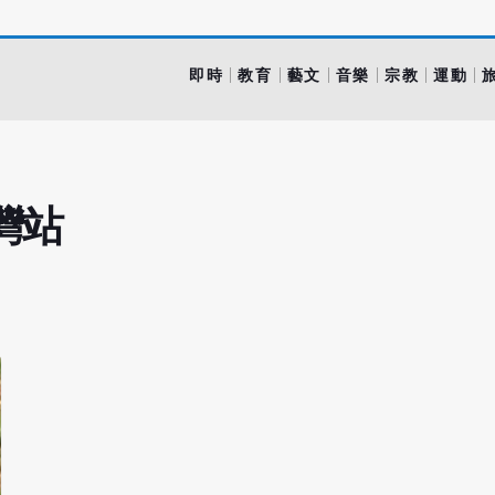
即時
教育
藝文
音樂
宗教
運動
灣站