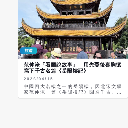
旅遊
范仲淹「看圖說故事」 用先憂後喜胸懷
寫下千古名篇《岳陽樓記》
2026/04/15
中國四大名樓之一的岳陽樓，因北宋文學
家范仲淹一篇《岳陽樓記》聞名千古。然
而鮮為人知的是，這篇傳世之作，原來是
「看圖說故事」，在范仲淹未曾親臨其地
的情況下完成，成為中國文學史上一段耐
人尋味的佳話。 岳陽樓始建於公元220
年前後，由中國歷朝歷代沿襲修建而來。
岳陽樓是其地標性名勝景觀，坐東朝西，