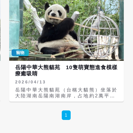
寵物
岳陽中華大熊貓苑 10隻萌寶態進食模樣
療癒吸睛
2026/04/13
岳陽中華大熊貓苑（台稱大貓熊）坐落於
大陸湖南岳陽南湖南岸，占地約2萬平方
公尺，以原始竹林景觀打造接近自然棲息
環境的「熊貓秘境」。園區內目前飼養
10隻大熊貓，包括皓月、喜悅、願願、
1
深深、漫漫、明明、向野、壯壯、朝陽與
華龍，憑藉療癒可愛的日常模樣，成為近
年當地最受歡迎的生態旅遊景點之一。