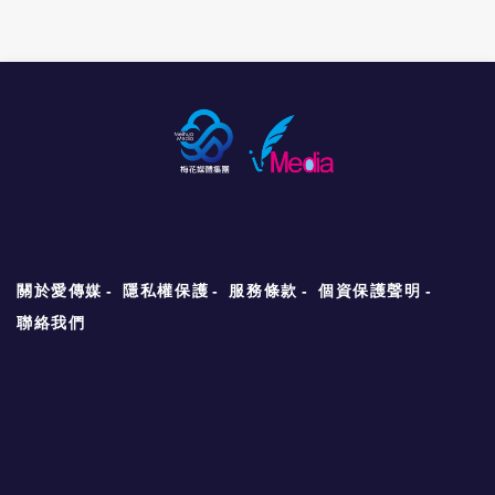
一，今年活動主打「深化融合發展、共享發展
機遇」主軸，聚焦綠色製造、高原農業等區域
產業合作。會中同步舉行多場專題研討與招商
推介，包括「兩岸產業融合發展研討會」及
「昆明台灣青年創業園」的啟用儀式。 台灣青
年創業園為此次活動亮點之一，主辦單位期望
其能作為整合昆明與台灣青創資源的平台，進
一步吸引青年赴陸創業。 開幕式上，與會人士
包括大陸全國人大外事委副主委、海協會長張
志軍，及雲南省委常委李保俊等人，與李政
宏、吳成典等台方代表互動並先後致詞，發言
皆強調「深化兩岸產業與青年合作」、「共創
發展契機」等議題。 研討會則聚焦科技、文化
關於愛傳媒
隱私權保護
服務條款
個資保護聲明
旅遊與農業等領域合作。有部分台商代表現場
分享在地農業與生技經驗，亦有青創團隊展示
聯絡我們
當地成果。 此外，雲南方面規劃七場投資考察
行程，邀請台商前往包括昆明、曲靖、玉溪、
楚雄等地，了解綠色製造、高原農業、生醫、
養老旅居等招商項目。昆明主辦單位強調，中
老（大陸稱寮國老撾，因此稱中老）鐵路開通
後，雲南在區域物流與交通上的優勢顯著提
升，期盼吸引更多台資企業進駐，尤其看好滇
中新區成為「台商投資新熱點」。 文化與青年