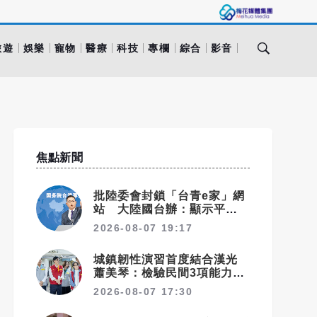
旅遊
娛樂
寵物
醫療
科技
專欄
綜合
影音
焦點新聞
批陸委會封鎖「台青e家」網
站 大陸國台辦：顯示平台符
合台青需求
2026-08-07 19:17
城鎮韌性演習首度結合漢光
蕭美琴：檢驗民間3項能力展
現防衛韌性
2026-08-07 17:30