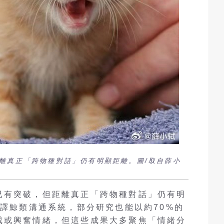
離真正「跨物種對話」仍有明顯距離。圖/取自薛小
已有突破，但距離真正「跨物種對話」仍有明
破譯鯨類溝通系統，部分研究也能以約70%的
戒或興奮情緒，但這些成果大多聚焦「情緒分