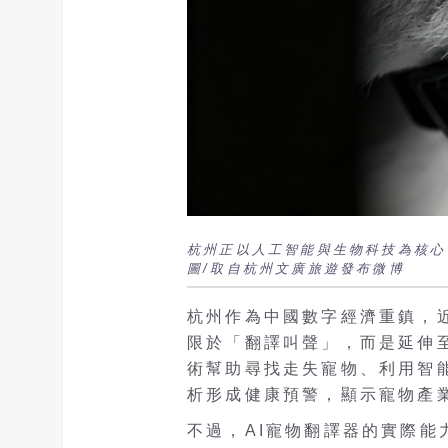
杭州正以人工智能與生物科技為核心
圖/取自杭州文廣旅遊發布微博
杭州作為中國數字經濟重鎮，
限於「翻譯叫聲」，而是延伸
術幫助尋找走失寵物、利用智
析形成健康預警，顯示寵物產
不過，AI寵物翻譯器的實際