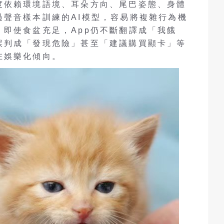
度依賴環境語境、耳朵方向、尾巴姿態、身體
過聲音樣本訓練的AI模型，容易將複雜行為機
即使食盆充足，App仍不斷翻譯成「我餓
誤判成「發現危險」甚至「建議購買顯卡」等
在娛樂化傾向。