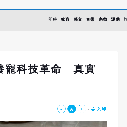
即時
教育
藝文
音樂
宗教
運動
養寵科技革命 真實
列印
-
A
+