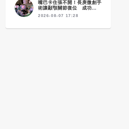
嘴巴卡住張不開！長庚微創手
術讓顳顎關節復位 成功率達
97%
2026-08-07 17:28