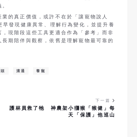
義。
產業的真正價值，或許不在於「讓寵物說人
人更早發現健康異常、理解行為變化，並提升養
言，現階段這些工具更適合作為「參考」而非
人長期陪伴與觀察，依舊是理解寵物最可靠的
噱頭
溝通
養寵
下一篇
護林員救了牠 神農架小獼猴「猴健」每
天「保護」他巡山