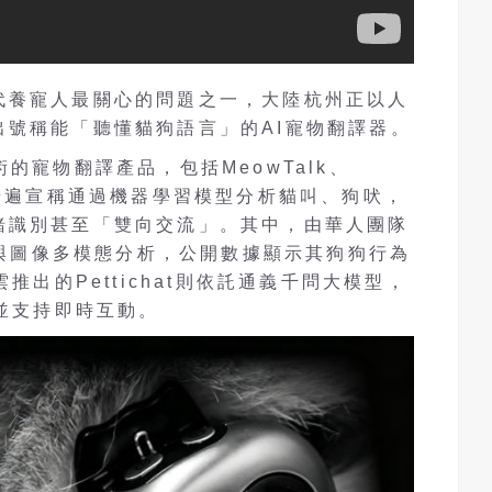
代養寵人最關心的問題之一，大陸杭州正以人
出號稱能「聽懂貓狗語言」的AI寵物翻譯器。
的寵物翻譯產品，包括MeowTalk、
等應用，普遍宣稱通過機器學習模型分析貓叫、狗吠，
緒識別甚至「雙向交流」。其中，由華人團隊
視頻與圖像多模態分析，公開數據顯示其狗狗行為
推出的Pettichat則依託通義千問大模型，
，並支持即時互動。