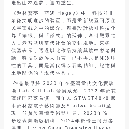
走出山林迷夢，迎向重生。
《遊林驚夢：巧遇 Hagay》中，科技並非
象徵文明進步的裝置，而是重新被置回原住
民宇宙觀之中的媒介。舞臺設計揉引科技化
為「編織」與「儀式」的延伸，牽引觀眾進
入古老智慧與當代社會的交錯境地。東冬．
侯溫表示，透過以此作品持續與族中耆老對
話，科技對於族人而言，已不再只是冰冷理
性的工具，而是當代得以召喚精神、記憶與
土地關係的「現代巫具」。
作品最早於 2020 年在臺灣當代文化實驗
場 Lab Kill Lab 發展成形，2022 年於花
蓮銅門部落首演，同年以 STWST48×8 版
本於林茲電子藝術節及Stadwerkstatt呈
現，並參與臺灣美術雙年展。2023年進一
步發表劇場版初稿，2024年於瑞士與丹麥
展開「Living Gaya Dreaming Hagay」