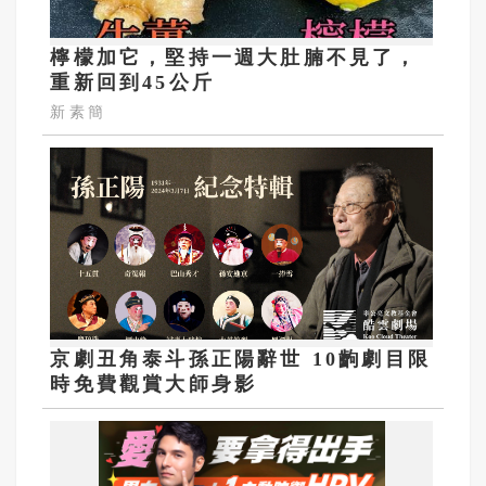
檸檬加它，堅持一週大肚腩不見了，
重新回到45公斤
新素簡
京劇丑角泰斗孫正陽辭世 10齣劇目限
時免費觀賞大師身影