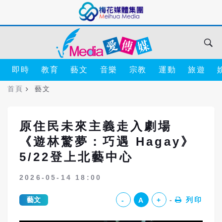
即時
教育
藝文
音樂
宗教
運動
旅遊
首頁
藝文
原住民未來主義走入劇場
《遊林驚夢：巧遇 Hagay》
5/22登上北藝中心
2026-05-14 18:00
藝文
列印
-
A
+