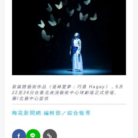
新媒體藝術作品《遊林驚夢：巧遇 Hagay》，5月
22至24日在臺北表演藝術中心球劇場正式登場。
圖/北藝中心提供
梅花新聞網 編輯部／綜合報導