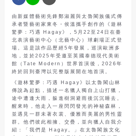
由新媒體藝術先鋒鄭淑麗與太魯閣族儀式傳
承者暨藝術家東冬・侯溫攜手創作的《遊林
驚夢：巧遇 Hagay》，5月22至24日在臺
北表演藝術中心（北藝中心）球劇場正式登
場。這是該作品歷經5年發展，巡演歐洲多
地，並於2025年受邀至英國泰德現代美術
館（Tate Modern）世界首演後，2026年
終於回到臺灣以完整版展開在地首演。
《遊林驚夢：巧遇 Hagay》以太魯閣山林
傳說為起點，描述一名獵人獨自上山打獵，
途中遭逢大雨，躲進樹洞避雨後沉沉睡去。
醒來時，他走入一座閃閃發光的神秘森林，
並遇見一群未著衣裳、優雅而美麗的男性靈
群。他們彼此相擁、交疊，並向獵人自我介
紹：「我們是 Hagay。」在太魯閣族文化