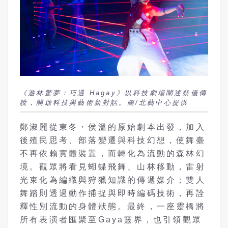
《遊林驚夢：巧遇 Hagay》以科技劇場闡述祭儀傳
說，開啟科技與藝術新對話。圖/北藝中心提供
鄭淑麗從東冬・侯溫的原始劇本出發，加入
後殖民思考、部落變遷與科技幻想，使舞臺
不再依賴實體裝置，而轉化為流動的森林幻
境。觀眾將看見蝴蝶飛舞、山林移動，雷射
光束化為編織與狩獵知識的傳遞媒介；雙人
舞踏則透過動作捕捉與即時編碼技術，再詮
釋性別流動的身體狀態。最終，一座靈橋將
所有表演者匯聚至Gaya靈界，也引領觀眾