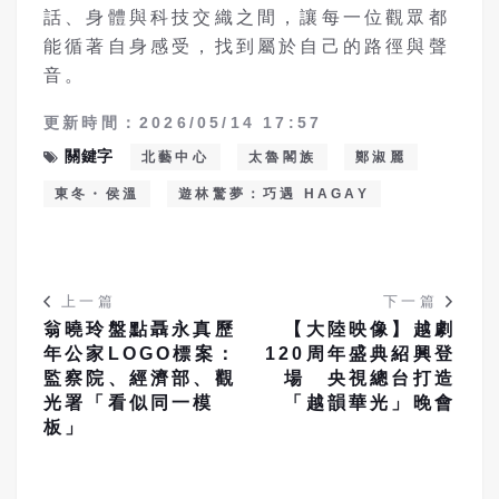
話、身體與科技交織之間，讓每一位觀眾都
能循著自身感受，找到屬於自己的路徑與聲
音。
更新時間：2026/05/14 17:57
關鍵字
北藝中心
太魯閣族
鄭淑麗
東冬・侯溫
遊林驚夢：巧遇 HAGAY
上一篇
下一篇
翁曉玲盤點聶永真歷
【大陸映像】越劇
年公家LOGO標案：
120周年盛典紹興登
監察院、經濟部、觀
場 央視總台打造
光署「看似同一模
「越韻華光」晚會
板」