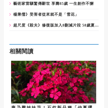
藝術家雷驤驚傳辭世 享壽85歲 一生創作不懈
楊秉儒》受害者從來就不是「雪花」
超尺度《殺夫》修復版加入8刪減片段 58歲夏文汐現模樣曝光
相關閱讀
康乃馨姊妹花！石竹新品種「仲夏瓔