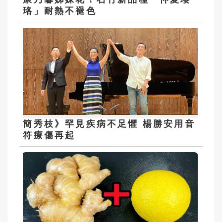
珞」耐熱不褪色
簡秀枝》罕見疾病不足懼 楊勝安用音
符療傷再起