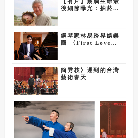
【有片】蔡瀾生命最
後細節曝光：抽菸喝
酒 散盡億萬家產 只
留一塊茶餅
鋼琴家林易跨界娛樂
圈 〈First Love〉
重返18歲
簡秀枝》遲到的台灣
藝術春天