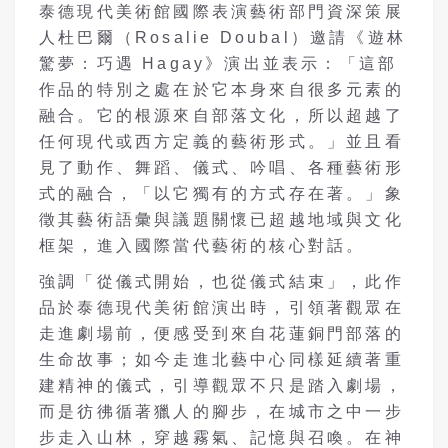
泰德現代美術館國際表演藝術部門資深策展
人杜巴爾（Rosalie Doubal）邀請《遊林
驚夢：巧遇 Hagay》演出並表示：「這部
作品的特別之處在於它本身來自很多元素的
融合。它的根源來自部落文化，所以超越了
任何現代或西方定義的藝術形式。」並且看
見了動作、舞蹈、儀式、吟唱、各種藝術形
式的融合，「以它獨有的方式存在著。」象
徵其藝術語彙與議題關懷已超越地域與文化
框架，進入國際當代藝術的核心對話。
強調「從儀式開始，也從儀式結束」，此作
品於泰德現代美術館演出時，引領著觀眾在
走進劇場前，便感受到來自花蓮銅門部落的
生命故事；如今走進北藝中心同樣延續著重
建精神的儀式，引導觀眾不只是踏入劇場，
而是彷彿循著獵人的腳步，在城市之中一步
步走入山林，穿越霧氣、記憶與召喚。在神