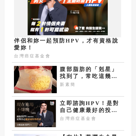
伴侶和妳一起預防HPV，才有資格說
愛妳！
台灣癌症基金會
腹部脂肪的「剋星」
找到了，常吃這幾
物，吃走大肚囊，瘦
新素簡
出小蠻腰
立即諮詢HPV！是對
自己健康最好的投
資，把握現在不嫌
台灣癌症基金會
晚！