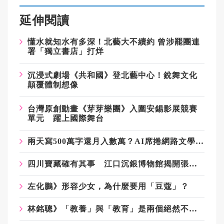
延伸閱讀
懂水就知水有多深！北藝大不續約 曾涉罷團連
署「獨立書店」打烊
沉浸式劇場《共和國》登北藝中心！銳舞文化
顛覆體制想像
台灣原創動畫《芽芽樂團》入圍安錫影展競賽
單元 躍上國際舞台
兩天寫500萬字還月入數萬？AI席捲網路文學 平台急設「拒AI線」
四川寶藏確有其事 江口沉銀博物館揭開張獻忠祕密
左化鵬》形容少女，為什麼要用「豆蔻」？
林銘聰》「教養」與「教育」是兩個絕然不同的境界？