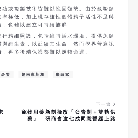
繁殖或複製技術皆難以挽回頹勢。由於龜鳖類
功率極低，加上現存雄性個體精子活性不足與
破，也難以建立可持續族群。
進行精細照護，包括維持活水環境、提供魚類
質與維生素，以延續其生命。然而學界普遍認
時，再多後端保護都難以逆轉命運。
斑鳖
越南東莫湖
癩頭鼋
下一篇
未
寵物用藥新制擬改「公告制＋雙軌供
藥」 研商會逾七成同意暫緩上路