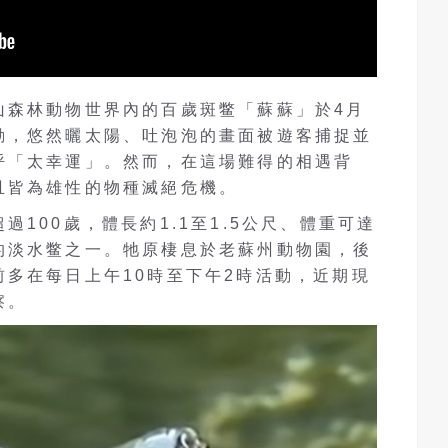
山森林動物世界內的百歲斑鳖「蘇蘇」於4月
動，悠然曬太陽、吐泡泡的畫面被遊客捕捉並
呼「太幸運」。然而，在這場難得的相遇背
且皆為雄性的物種滅絕危機。
100歲，體長約1.1至1.5公尺、體重可達
的淡水鳖之一。牠原棲息於老蘇州動物園，後
多在每日上午10時至下午2時活動，近期現
察。