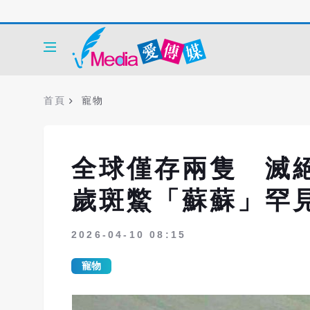
首頁
寵物
全球僅存兩隻 滅
歲斑鱉「蘇蘇」
2026-04-10 08:15
寵物