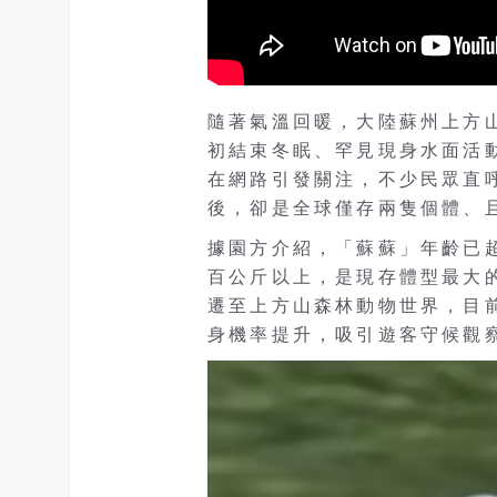
隨著氣溫回暖，大陸蘇州上方
初結束冬眠、罕見現身水面活
在網路引發關注，不少民眾直
後，卻是全球僅存兩隻個體、
據園方介紹，「蘇蘇」年齡已超過
百公斤以上，是現存體型最大
遷至上方山森林動物世界，目前
身機率提升，吸引遊客守候觀