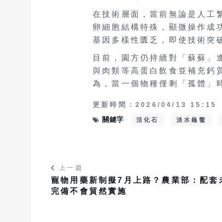
在技術層面，當前無論是人工
卵細胞結構特殊，顯微操作成
基因多樣性匱乏，即使技術突
目前，園方仍持續對「蘇蘇」
與肉類等高蛋白飲食並補充鈣
為，當一個物種僅剩「孤體」
更新時間：2026/04/13 15:15
關鍵字
活化石
淡水龜鳖
上一篇
寵物用藥新制擬7月上路？農業部：配套
完備不會貿然實施