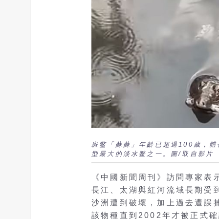
斑鳖「蘇蘇」年齡已超過100歲，體
型最大的淡水鳖之一。圖/取自影片
《中國新聞周刊》訪問專家表
長江、太湖與紅河流域長期受
沙洲遭到破壞，加上過去遭誤
該物種直到2002年才被正式