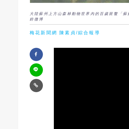
大陸蘇州上方山森林動物世界內的百歲斑鳖「蘇
鈴微博
梅花新聞網 陳素貞/綜合報導