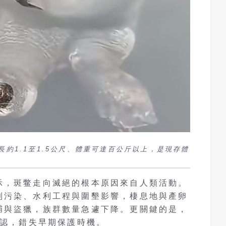
長約1.1至1.5公尺、體重可達百公斤以上，是現存體
示，斑鳖走向滅絕的根本原因來自人類活動。
到污染、水利工程與圍墾影響，棲息地與產卵
捕與盜獵，族群數量急遽下降。更關鍵的是，
確認，錯失早期保護時機。