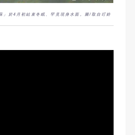
蘇」於4月初結束冬眠、罕見現身水面。圖/取自叮鈴