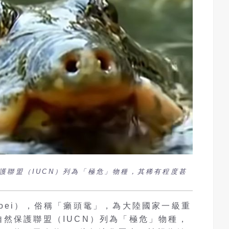
護聯盟（IUCN）列為「極危」物種，其稀有程度甚
inhoei），俗稱「癩頭鼋」，為大陸國家一級重
然保護聯盟（IUCN）列為「極危」物種，