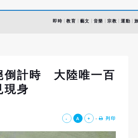
即時
教育
藝文
音樂
宗教
運動
絕倒計時 大陸唯一百
罕見現身
列印
-
A
+