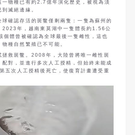
一物種已有約2.7億年演化歷史，被視為淡
已到滅絕邊緣。
全球確認存活的斑鳖僅剩兩隻：一隻為蘇州的
2023年，越南東莫湖中一隻體長約1.56公
而該個體曾被確認為全球最後一隻雌性，這也
，物種自然繁殖已不可能。
拯救斑鳖。2008年，大陸曾將唯一雌性斑
」配對，並進行多次人工授精，但始終未能成
在第五次人工授精後死亡，使復育計畫遭受重