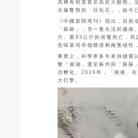
其稀有程度甚至高於大貓熊。這
水龜鳖類的「活化石」，如今
《中國新聞周刊》指出，目前
「蘇蘇」，另一隻生活於越南。
尺、重93公斤的斑鳖死亡，
意味著現存個體僅剩兩隻雄性
事實上，科學界多年來持續嘗試
鳖「湘湘」運至蘇州與「蘇蘇
功孵化。2019年，「湘湘」
大打擊。