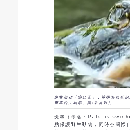
斑鳖俗稱「癩頭鼋」，被國際自然保
至高於大貓熊。圖/取自影片
斑鳖（學名：Rafetus sw
點保護野生動物，同時被國際自