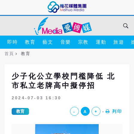
即時
教育
藝文
音樂
宗教
運動
旅遊
首頁
教育
少子化公立學校門檻降低 北
市私立老牌高中擬停招
2024-07-03 16:30
教育
列印
-
A
+