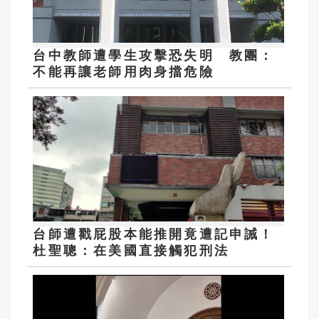
台中教師遭學生攻擊恐失明 教團：
不能再讓老師用肉身擋危險
台師遭戳屁股本能推開竟遭記申誡！
杜聖聰：在美國直接觸犯刑法