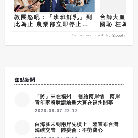
教團怒吼：「班班鮮乳」到
台師大血論文
此為止 農業部立即停止禍
國恥 枉為人
亂教育
Recommended by
焦點新聞
「將」來在福州 智繪兩岸情 兩岸
青年家將臉譜繪畫大賽在福州開幕
2026-08-07 22:12
白海豚未到兩岸先槓上 陸宣布台灣
海峽交管 陸委會：不勞費心