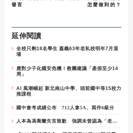
發言
怎麼做到的？
延伸閱讀
全校只剩18名學生 嘉義63年老私校明年7月退
場
應對少子化國安危機！教團建議「產假至少14
周」
AI 風潮崛起 新北南山中學、頭前國中等15校力
推課程
國中會考成績公布 712人拿5A、寫作6級分
人本為馮喬蘭失言致歉 強調未曾認為「老師被冤枉沒關係」