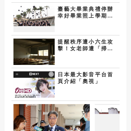
臺藝大畢業典禮停辦
幸好畢業照上學期拍
完
提醒秩序遭小六生攻
擊！女老師遭「掃把
刺眼」恐失明 網質
疑「共融教育」
日本最大影音平台首
頁介紹「奧視」