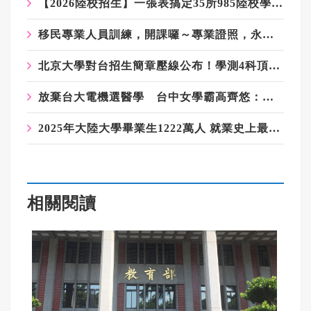
【2026陸校招生】一張表搞定35所985陸校學測門檻、錄取名額！武漢大學等3校免面試
移民專業人員訓練，開課囉～專業證照，永久有效！
北京大學對台招生簡章壓線公布！學測4科頂標、名額「寧缺毋濫」
放棄台大電機選醫學 台中女學霸高齊悠：我更想治癒人心
2025年大陸大學畢業生1222萬人 就業史上最難的一年
相關閱讀