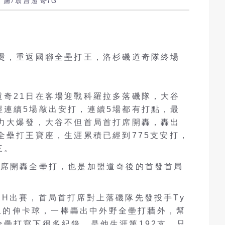
圖/取自道奇IG
火燙，重返國聯全壘打王，洛杉磯道奇隊終場
道奇21日在客場迎戰科羅拉多落磯隊，大谷
經連續5場敲出安打，連續5場都有打點，最
火力大爆發，大谷不但首局首打席開轟，轟出
全壘打王寶座，生涯累積已經到775支安打，
三。
打席開轟全壘打，也是加盟道奇後的首發首局
H出賽，首局首打席對上落磯隊先發投手Ty
3公里的伸卡球，一棒轟出中外野全壘打牆外，幫
壘打寫下很多紀錄，是他生涯第192支，只