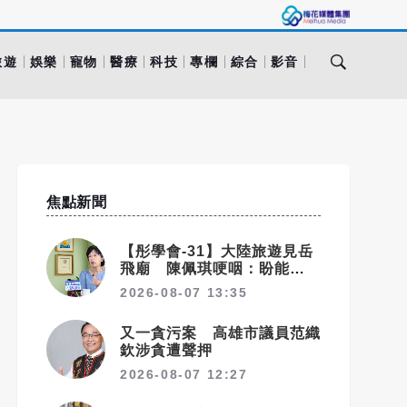
旅遊
娛樂
寵物
醫療
科技
專欄
綜合
影音
焦點新聞
【彤學會-31】大陸旅遊見岳
飛廟 陳佩琪哽咽：盼能為柯
文哲京華城案平反
2026-08-07 13:35
又一貪污案 高雄市議員范織
欽涉貪遭聲押
2026-08-07 12:27