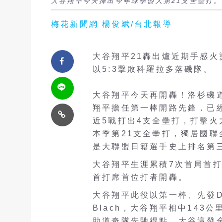
大谷翔平今天揮出今年球季個人第21支全壘打。 
梅花新聞網 楊俊斌/台北報導
大谷翔平21轟出爐近期手感
以5:3擊敗科羅拉多落磯隊。
大谷翔平今天再開轟！洛杉磯
翔平擔任第一棒開路先鋒，已
近5戰打出4支全壘打，打擊
本季第21支全壘打，獨居國聯
是大聯盟日籍選手史上排名第
大谷翔平生涯累積7次首局首
首打席首位打者開轟。
大谷翔平此役以第一棒、先發D
Blach，大谷翔平相中14
助道奇隊先馳得點。大谷這發全