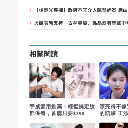
【楊楚光專欄】政府不宜介入陳郁婷案 應
火腿表態支持 古林睿煬、孫易磊有望披中華
相關閱讀
PR
宇威愛用推薦！輕鬆搞定臉
漂亮得不像
部保養，首購只要$390
的陪練 王
美女