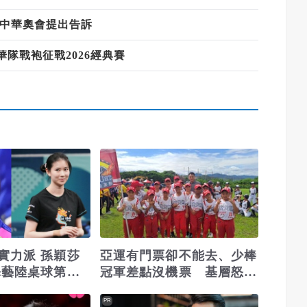
由中華奧會提出告訴
隊戰袍征戰2026經典賽
實力派 孫穎莎
亞運有門票卻不能去、少棒
添藝陸桌球第一
冠軍差點沒機票 基層怒批
體育資源失衡
PR