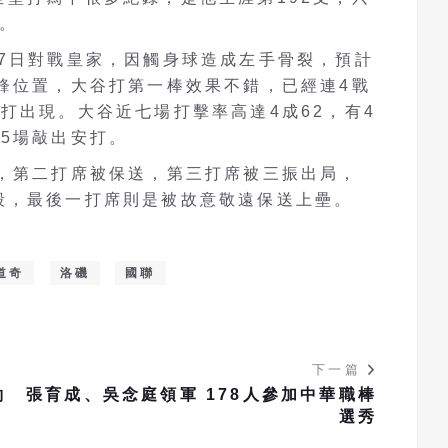
打。
ts17日對戰皇家，因觸身球造成左手骨裂，預計
鋒位置，大谷打第一棒效果不錯，已經連4戰
打出現。大谷近七場打擊率高達4成62，有4
5場敲出安打。
打，第二打席被保送，第三打席被三振出局，
殺，最後一打席則是被故意敬遠保送上壘。
道奇
洛磯
國聯
下一篇
約
張育成、吳念庭領軍 178人參加中華職棒
選秀