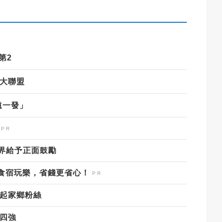
第2
霸大聯盟
遠一發」
界給予正面鼓勵
食宿玩樂，省錢更省心！
不起家鄉粉絲
級四強