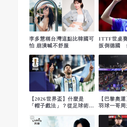
李多慧稱台灣這點比韓國可
ITTF世
怕 崩潰喊不舒服
扳倒德國 
強
【2026世界盃】什麼是
【巴黎奧運
「帽子戲法」？從足球術語
羽球一哥周
到傳奇紀錄的象徵
手
PR