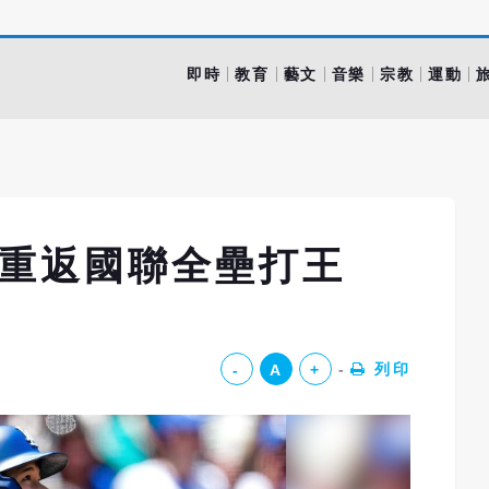
即時
教育
藝文
音樂
宗教
運動
 重返國聯全壘打王
列印
-
A
+