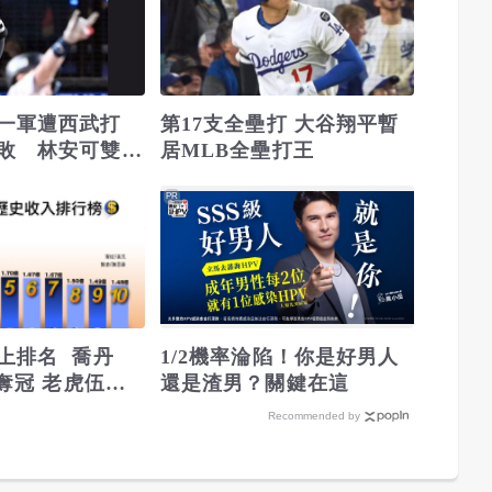
一軍遭西武打
第17支全壘打 大谷翔平暫
敗 林安可雙安
居MLB全壘打王
PR
上排名 喬丹
1/2機率淪陷！你是好男人
元奪冠 老虎伍茲
還是渣男？關鍵在這
Recommended by