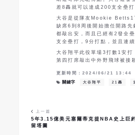
差8轟就可以達成200支全壘
大谷是從隊友Mookie Bet
缺席6到8周後開始擔任開路先
都敲出安，而且已經有2發全壘
支全壘打，9分打點，並且連續
大谷翔平此役單場3打數1安
第四打席敲出中外野飛球被接
更新時間：2024/06/21 13:44
關鍵字
大谷翔平
21轟
上一篇
5年3.15億美元塞爾蒂克提NBA史上巨
留塔圖