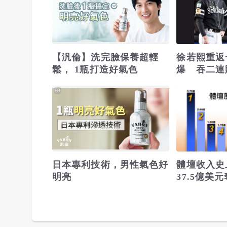
【汎倫】洗完臉保養超輕
徐若熙重返
鬆， 1瓶打造好氣色
爆 吞二連
表現亮眼
PR
日本專利技術，男性氣色好
體壇收入史
明亮
37.5億美
居次