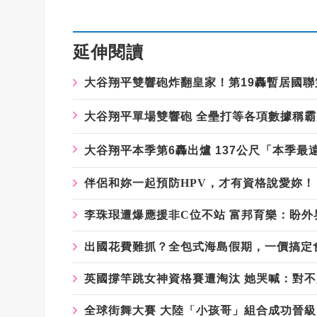
延伸閱讀
大谷翔平雙響砲炸翻皇家！第19轟暫居國聯
大谷翔平單場雙響砲 全壘打等各項數據稱
大谷翔平本季第6轟出爐 137公尺「本季最
伴侶和妳一起預防HPV，才有資格說愛妳！
李珠珢遭爆應援非C位不站 富邦育樂：盼外
出國花費難抓？全包式海島假期，一價搞定
英國撐竿跳女神資格賽遭淘汰 她哭喊：對
全球街舞大賽 大陸「小孩哥」組合成功晉