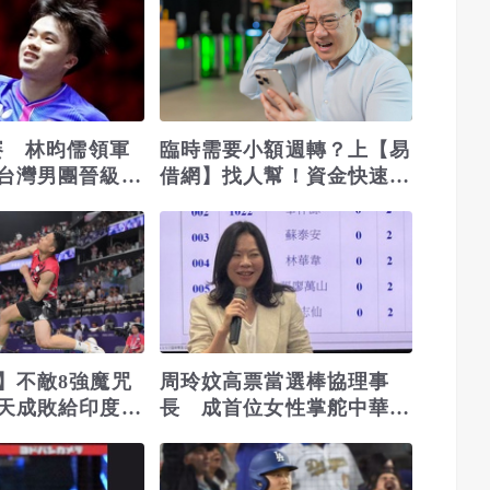
桌賽 林昀儒領軍
臨時需要小額週轉？上【易
台灣男團晉級32
借網】找人幫！資金快速到
位
】不敵8強魔咒
周玲妏高票當選棒協理事
天成敗給印度選
長 成首位女性掌舵中華棒
協