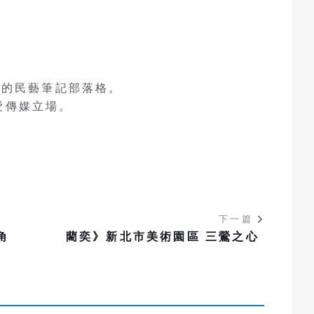
風的民藝筆記部落格。
 愛傳媒立場。
下一篇
角
藺奕》新北市美術園區 三鶯之心