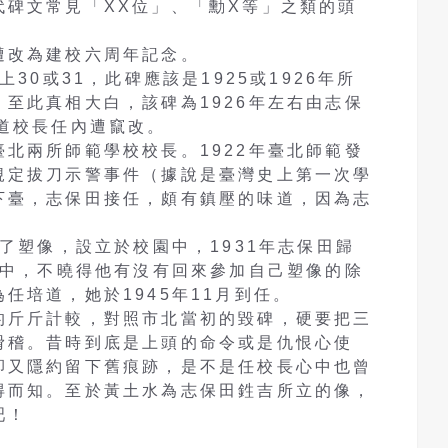
代碑文常見「XX位」、「勳X等」之類的頭
改為建校六周年記念。
0或31，此碑應該是1925或1926年所
至此真相大白，該碑為1926年左右由志保
道校長任內遭竄改。
兩所師範學校校長。1922年臺北師範發
規定拔刀示警事件（據說是臺灣史上第一次學
下臺，志保田接任，頗有鎮壓的味道，因為志
。
了塑像，設立於校園中，1931年志保田歸
園中，不曉得他有沒有回來參加自己塑像的除
任培道，她於1945年11月到任。
斤斤計較，對照市北當初的毀碑，硬要把三
滑稽。昔時到底是上頭的命令或是仇恨心使
卻又隱約留下舊痕跡，是不是任校長心中也曾
得而知。至於黃土水為志保田鉎吉所立的像，
吧！