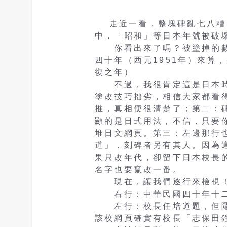
走近一看，整塊碑亂七八糟
中，「昭和」等日本年號被破
你看出來了嗎？被塗掉的數
四十年（西元1951年）來算
復之年）
不過，我很肯定這是日本時
塗改技巧拙劣，相信大家都看
推，真相便很清楚了；第二：
顯的是日式用法，不信，只要
堆日文網頁。第三：左邊那行
道」，刻碑者另有其人。因為
果只改年代，卻留下日本校長
名字也要竄改一番。
現在，讓我們逐行來檢視
右行：中華民國四十年十二月
左行：校長任培道題，但隱
該校網頁確實有校長「志保田鉎