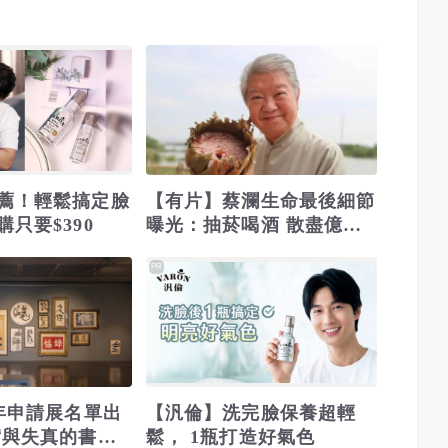
薦！輕鬆搞定臉
【有片】蔡瀾生命最後細節
只要$390
曝光：抽菸喝酒 散盡億萬
家產 只留一塊茶餅
PR
4年申請展名單出
【汎倫】洗完臉保養超輕
實與失真的書寫
鬆， 1瓶打造好氣色