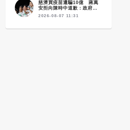
慈濟買疫苗遭騙10億 蔣萬
安拒向陳時中道歉：政府若採
購足夠疫苗不需民間出力
2026-08-07 11:31