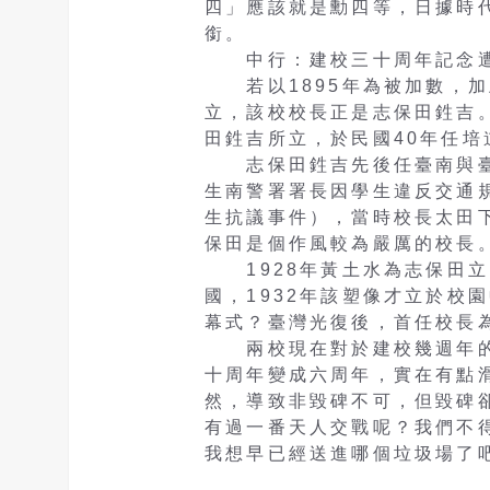
四」應該就是勳四等，日據時
銜。
中行：建校三十周年記念遭
若以1895年為被加數，加上3
立，該校校長正是志保田鉎吉。
田鉎吉所立，於民國40年任培
志保田鉎吉先後任臺南與臺北
生南警署署長因學生違反交通
生抗議事件），當時校長太田
保田是個作風較為嚴厲的校長
1928年黃土水為志保田立
國，1932年該塑像才立於校
幕式？臺灣光復後，首任校長為
兩校現在對於建校幾週年的
十周年變成六周年，實在有點
然，導致非毀碑不可，但毀碑
有過一番天人交戰呢？我們不
我想早已經送進哪個垃圾場了