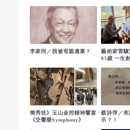
方式
李家同／我被母親遺棄？
藝術家雷驤
85歲 一生
簡秀枝》玉山金控精神饗宴
蔡詩萍／來
《交響樂Symphony》
示？！