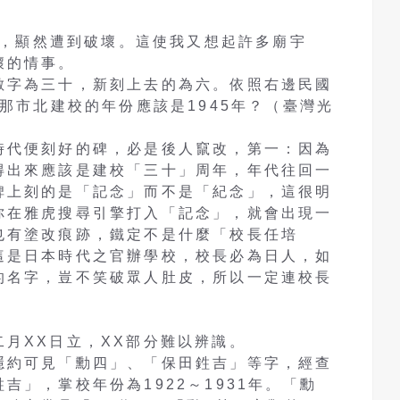
，顯然遭到破壞。這使我又想起許多廟宇
壞的情事。
字為三十，新刻上去的為六。依照右邊民國
，那市北建校的年份應該是1945年？（臺灣光
代便刻好的碑，必是後人竄改，第一：因為
得出來應該是建校「三十」周年，年代往回一
碑上刻的是「記念」而不是「紀念」，這很明
你在雅虎搜尋引擎打入「記念」，就會出現一
也有塗改痕跡，鐵定不是什麼「校長任培
這是日本時代之官辦學校，校長必為日人，如
的名字，豈不笑破眾人肚皮，所以一定連校長
！
XX日立，XX部分難以辨識。
約可見「勳四」、「保田鉎吉」等字，經查
吉」，掌校年份為1922～1931年。「勳