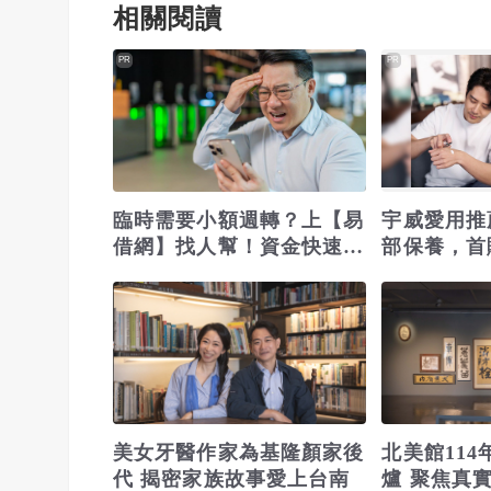
相關閱讀
PR
PR
臨時需要小額週轉？上【易
宇威愛用推
借網】找人幫！資金快速到
部保養，首購
位
美女牙醫作家為基隆顏家後
北美館11
代 揭密家族故事愛上台南
爐 聚焦真