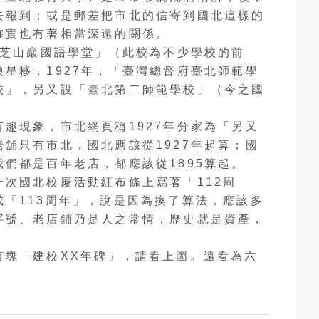
去報到；或是郵差把市北的信寄到國北這樣的
確實也有著相當深遠的關係。
芝山巖國語學堂」（此校為不少學校的前
星移，1927年，「臺灣總督府臺北師範學
校」，另又設「臺北第二師範學校」（今之國
現象，市北網頁稱1927年分家為「另又
舖只有市北，國北應該從1927年起算；國
們都是百年老店，都應該從1895算起。
國北校慶活動紅布條上寫著「112周
「113周年」，說是因為換了算法，應該多
字號、老店鋪乃是人之常情，歷史就是資產，
塊「建校XX年碑」，請看上圖。遠看為六