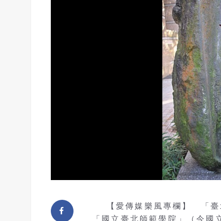
【愛傳媒樂風專欄】 「臺
「國立臺北師範學院」（今國