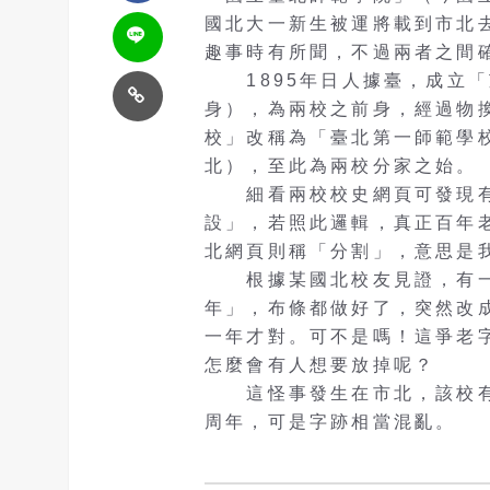
國北大一新生被運將載到市北
趣事時有所聞，不過兩者之間
1895年日人據臺，成立「
身），為兩校之前身，經過物換
校」改稱為「臺北第一師範學
北），至此為兩校分家之始。
細看兩校校史網頁可發現有趣
設」，若照此邏輯，真正百年老
北網頁則稱「分割」，意思是我
根據某國北校友見證，有一次
年」，布條都做好了，突然改成
一年才對。可不是嗎！這爭老
怎麼會有人想要放掉呢？
這怪事發生在市北，該校有
周年，可是字跡相當混亂。