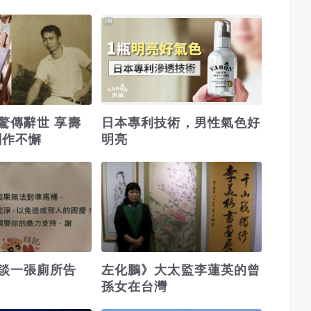
PR
驚傳辭世 享壽
日本專利技術，男性氣色好
創作不懈
明亮
談一張廁所告
左化鵬》大太監李蓮英的曾
孫女在台灣