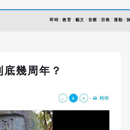
即時
教育
藝文
音樂
宗教
運動
到底幾周年？
列印
-
A
+